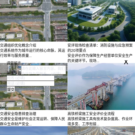
交通组织优化概念介绍
安评现场检查清单：消防设施与应急预案
交通系统作为城市运行的核心命脉，其运
的20项要点
行效率与服务质量...
安全评价作为保障生产经营单位安全生产
x
的关键环节，现场...
请您留言
湖南华咨
交通安全隐患排查治理
高铁桥梁施工安全评价全流程
交通安全是维护社会正常运转、保障人民
高铁桥梁施工具有技术复杂度高、作业环
群众生命财产安全...
境多变、工序衔接...