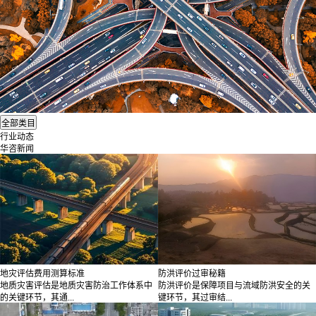
行业动态
华咨新闻
地灾评估费用测算标准
防洪评价过审秘籍
地质灾害评估是地质灾害防治工作体系中
防洪评价是保障项目与流域防洪安全的关
的关键环节，其通...
键环节，其过审结...