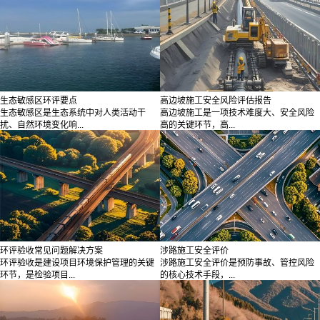
生态敏感区环评要点
高边坡施工安全风险评估报告
生态敏感区是生态系统中对人类活动干
高边坡施工是一项技术难度大、安全风险
扰、自然环境变化响...
高的关键环节，高...
环评验收常见问题解决方案
涉路施工安全评价
环评验收是建设项目环境保护管理的关键
涉路施工安全评价是预防事故、管控风险
环节，是检验项目...
的核心技术手段，...