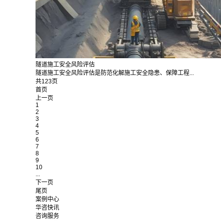
隧道施工安全风险评估
隧道施工安全风险评估是防范化解施工安全隐患、保障工程...
共123页
首页
上一页
1
2
3
4
5
6
7
8
9
10
...
下一页
尾页
案例中心
华咨快讯
咨询服务