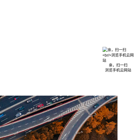
亲，扫一扫
浏览手机云网站