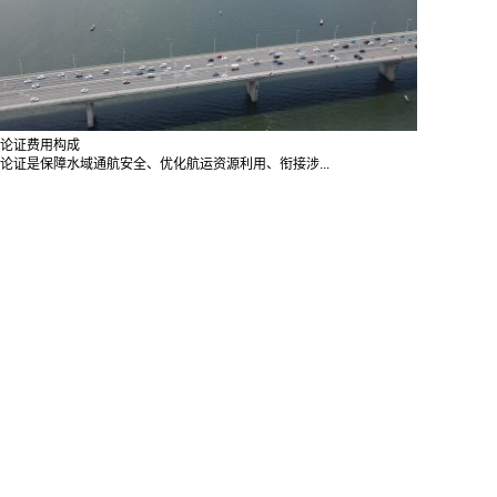
论证费用构成
论证是保障水域通航安全、优化航运资源利用、衔接涉...