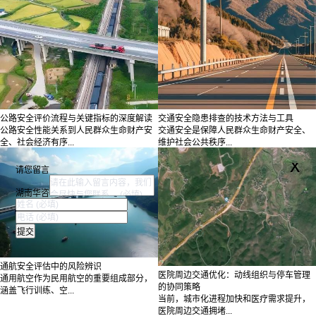
公路安全评价流程与关键指标的深度解读
交通安全隐患排查的技术方法与工具
公路安全性能关系到人民群众生命财产安
交通安全是保障人民群众生命财产安全、
全、社会经济有序...
维护社会公共秩序...
x
请您留言
湖南华咨
通航安全评估中的风险辨识
医院周边交通优化：动线组织与停车管理
通用航空作为民用航空的重要组成部分，
的协同策略
涵盖飞行训练、空...
当前，城市化进程加快和医疗需求提升，
医院周边交通拥堵...