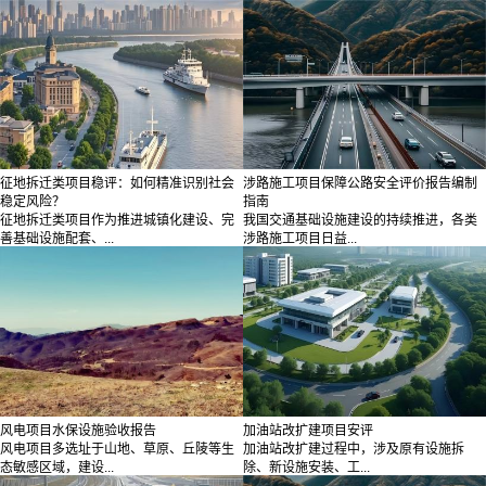
征地拆迁类项目稳评：如何精准识别社会
涉路施工项目保障公路安全评价报告编制
稳定风险？
指南
征地拆迁类项目作为推进城镇化建设、完
我国交通基础设施建设的持续推进，各类
善基础设施配套、...
涉路施工项目日益...
风电项目水保设施验收报告
加油站改扩建项目安评
风电项目多选址于山地、草原、丘陵等生
加油站改扩建过程中，涉及原有设施拆
态敏感区域，建设...
除、新设施安装、工...