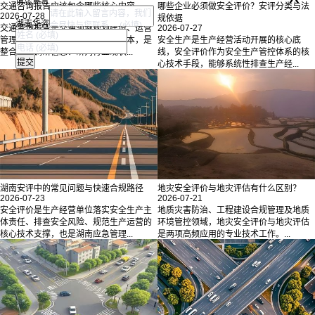
请您留言
交通咨询报告应该包含哪些核心内容
哪些企业必须做安全评价？安评分类与法
2026-07-28
规依据
湖南华咨
交通咨询报告是交通领域规划建设、运营
2026-07-27
管理、政策制定的重要技术支撑文本，是
安全生产是生产经营活动开展的核心底
整合交通调研信息、研判行业现状...
线，安全评价作为安全生产管控体系的核
心技术手段，能够系统性排查生产经...
湖南安评中的常见问题与快速合规路径
地灾安全评价与地灾评估有什么区别？
2026-07-23
2026-07-21
安全评价是生产经营单位落实安全生产主
地质灾害防治、工程建设合规管理及地质
体责任、排查安全风险、规范生产运营的
环境管控领域，地灾安全评价与地灾评估
核心技术支撑，也是湖南应急管理...
是两项高频应用的专业技术工作。...