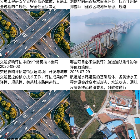
分项工程是安全管控的核心载体，其施工
划落地的前置技术审查环节，核心作用是
全过程的合规性、安全性直接决定...
排查项目建设区域地质隐患，规避...
交通影响评估中的5个常见技术漏洞
哪些项目必须做航评？航道通航条件影响
2026-08-03
评价政策解...
交通影响评估是衔接建设项目开发与城市
2026-07-29
交通管控的核心技术工作，评估成果的严
航道是水路运输的基础载体，各类涉水工
谨性、规范性，关系城市路网运行...
程建设会改变水域形态、水流状态、通航
尺度等核心通航要素，对航道通行...
x