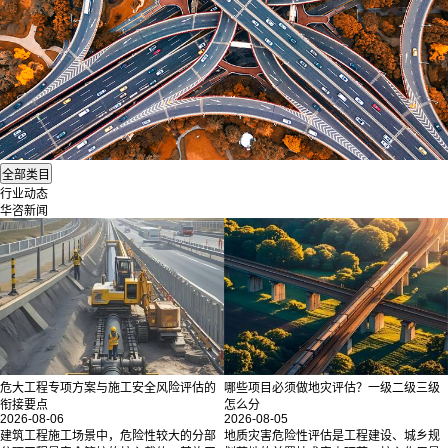
行业动态
华咨新闻
危大工程专项方案与施工安全风险评估的
哪些项目必须做地灾评估？一级二级三级
衔接要点
怎么分
2026-08-06
2026-08-05
建筑工程施工场景中，危险性较大的分部
地质灾害危险性评估是工程建设、城乡规