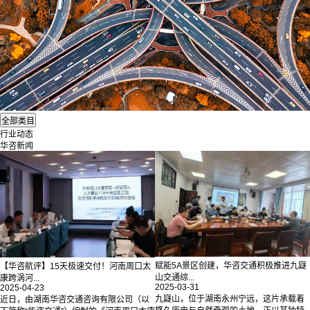
行业动态
华咨新闻
赋能5A景区创建，华咨交通积极推进九嶷
【华咨航评】15天极速交付！河南周口太
山交通综...
康跨涡河...
2025-03-31
2025-04-23
九嶷山，位于湖南永州宁远，这片承载着
近日，由湖南华咨交通咨询有限公司（以