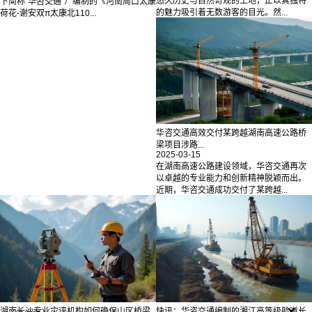
悠久历史与自然奇观的土地，正以其独特
下简称“华咨交通”）编制的《河南周口太康
的魅力吸引着无数游客的目光。然...
荷花-谢安双π太康北110...
华咨交通高效交付某跨越湖南高速公路桥
梁项目涉路...
2025-03-15
在湖南高速公路建设领域，华咨交通再次
以卓越的专业能力和创新精神脱颖而出。
近期，华咨交通成功交付了某跨越...
x
湖南长沙专业灾评机构如何确保山区桥梁
快讯：华咨交通编制的湘江高等级航道长