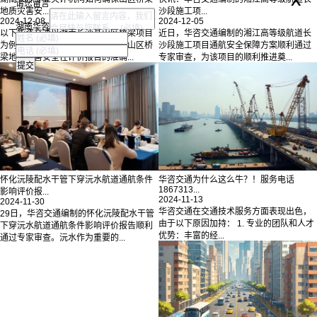
请您留言
地质灾害安...
沙段施工项...
2024-12-08
2024-12-05
湖南华咨
以下华咨交通以湖南长沙某山区桥梁项目
近日，华咨交通编制的湘江高等级航道长
为例，说明专业灾评机构如何确保山区桥
沙段施工项目通航安全保障方案顺利通过
梁地质灾害安全性评价报告的准确...
专家审查，为该项目的顺利推进奠...
怀化沅陵配水干管下穿沅水航道通航条件
华咨交通为什么这么牛？！服务电话
1867313...
影响评价报...
2024-11-13
2024-11-30
华咨交通在交通技术服务方面表现出色，
29日，华咨交通编制的怀化沅陵配水干管
由于以下原因加持： 1. 专业的团队和人才
下穿沅水航道通航条件影响评价报告顺利
优势：丰富的经...
通过专家审查。沅水作为重要的...