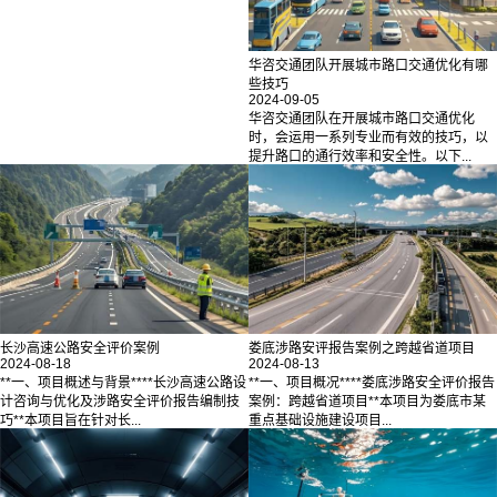
华咨交通团队开展城市路口交通优化有哪
些技巧
2024-09-05
华咨交通团队在开展城市路口交通优化
时，会运用一系列专业而有效的技巧，以
提升路口的通行效率和安全性。以下...
长沙高速公路安全评价案例
娄底涉路安评报告案例之跨越省道项目
2024-08-18
2024-08-13
**一、项目概述与背景****长沙高速公路设
**一、项目概况****娄底涉路安全评价报告
计咨询与优化及涉路安全评价报告编制技
案例：跨越省道项目**本项目为娄底市某
巧**本项目旨在针对长...
重点基础设施建设项目...