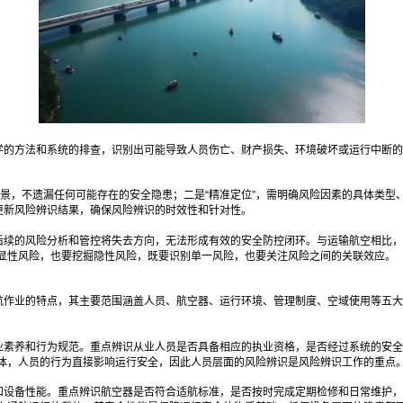
学的方法和系统的排查，识别出可能导致人员伤亡、财产损失、环境破坏或运行中断的
场景，不遗漏任何可能存在的安全隐患；二是“精准定位”，需明确风险因素的具体类
更新风险辨识结果，确保风险辨识的时效性和针对性。
后续的风险分析和管控将失去方向，无法形成有效的安全防控闭环。与运输航空相比，
显性风险，也要挖掘隐性风险，既要识别单一风险，也要关注风险之间的关联效应。
航作业的特点，其主要范围涵盖人员、航空器、运行环境、管理制度、空域使用等五大
业素养和行为规范。重点辨识从业人员是否具备相应的执业资格，是否经过系统的安全
体，人员的行为直接影响运行安全，因此人员层面的风险辨识是风险辨识工作的重点
和设备性能。重点辨识航空器是否符合适航标准，是否按时完成定期检修和日常维护，