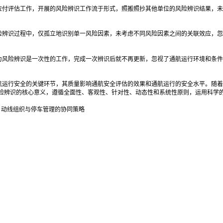
应付评估工作，开展的风险辨识工作流于形式，照搬照抄其他单位的风险辨识结果，未
险辨识过程中，仅孤立地识别单一风险因素，未考虑不同风险因素之间的关联效应，忽
为风险辨识是一次性的工作，完成一次辨识后就不再更新，忽视了通航运行环境和条件
航运行安全的关键环节，其质量影响通航安全评估的效果和通航运行的安全水平。随着
险辨识的核心意义，遵循全面性、客观性、针对性、动态性和系统性原则，运用科学
：动线组织与停车管理的协同策略