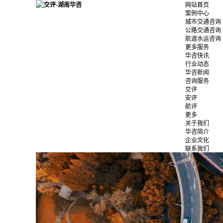
网站首页
案例中心
城市交通咨询
公路交通咨询
航道水运咨询
更多服务
华咨快讯
行业动态
华咨新闻
咨询服务
交评
安评
航评
更多
关于我们
华咨简介
企业文化
联系我们