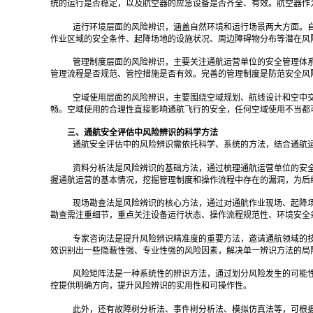
统的运行是否稳定，以及航空器的应急设备是否齐全、有效。航空器作
运行环境层面的风险辨识，涵盖自然环境和运行场景两大方面。
作业区域的安全条件、起降场地的设施状况、周边障碍物分布等潜在风
管理制度层面的风险辨识，主要关注通航运营单位的安全管理体
管理流程是否规范、管控措施是否有效。完善的管理制度是防范安全风
空域使用层面的风险辨识，主要围绕空域规划、航线设计和空中
畅。空域使用的合理性直接影响通航飞行的安全，任何空域使用不当都
三、通航安全评估中风险辨识的科学方法
通航安全评估中的风险辨识需依托科学、系统的方法，结合通航
资料分析法是风险辨识的基础方法，通过梳理通航运营单位的安
握通航运营的基本情况，挖掘管理制度和操作流程中存在的漏洞，为后
现场勘查法是风险辨识的核心方法，通过对通航作业现场、起降
勘查需注重细节，重点关注设备运行状态、操作流程规范性、环境安全
专家咨询法是提升风险辨识精准度的重要方法，邀请通航领域的
效识别出一些隐蔽性强、专业性强的风险因素，解决单一辨识方法的局
风险矩阵法是一种系统性的辨识方法，通过划分风险发生的可能
控提供明确方向，提升风险辨识的实用性和可操作性。
此外，还有故障树分析法、事件树分析法、模拟仿真法等，可根