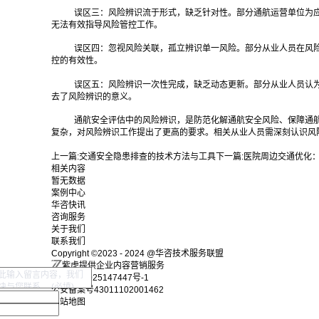
误区三：风险辨识流于形式，缺乏针对性。部分通航运营单位为
无法有效指导风险管控工作。
误区四：忽视风险关联，孤立辨识单一风险。部分从业人员在风
控的有效性。
误区五：风险辨识一次性完成，缺乏动态更新。部分从业人员认
去了风险辨识的意义。
通航安全评估中的风险辨识，是防范化解通航安全风险、保障通
复杂，对风险辨识工作提出了更高的要求。相关从业人员需深刻认识风
上一篇:
交通安全隐患排查的技术方法与工具
下一篇:
医院周边交通优化
相关内容
暂无数据
案例中心
华咨快讯
咨询服务
关于我们
联系我们
Copyright ©2023 - 2024 @华咨技术服务联盟
紫虎提供企业内容营销服务
湘ICP备2025147447号-1
公安备案号43011102001462
网站地图