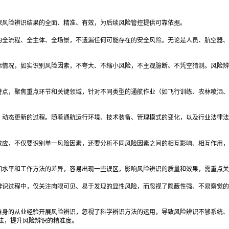
保风险辨识结果的全面、精准、有效，为后续风险管控提供可靠依据。
的全流程、全主体、全场景，不遗漏任何可能存在的安全风险。无论是人员、航空器、
际情况，如实识别风险因素，不夸大、不缩小风险，不主观臆断、不凭空猜测。风险辨
特点，聚焦重点环节和关键领域，针对不同类型的通航作业（如飞行训练、农林喷洒、
、动态更新的过程。随着通航运行环境、技术装备、管理模式的变化，以及行业法律法
效应，不仅要识别单一风险因素，还要分析不同风险因素之间的相互影响、相互作用，
知水平和工作方法的差异，容易出现一些误区，影响风险辨识的质量和效果，需重点关
辨识过程中，仅关注肉眼可见、易于发现的显性风险，而忽视了隐蔽性强、不易察觉的
自身的从业经验开展风险辨识，忽视了科学辨识方法的运用，导致风险辨识不够系统、
法，提升风险辨识的精准度。