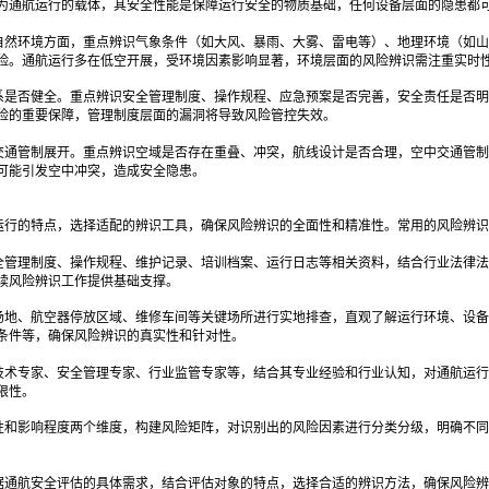
为通航运行的载体，其安全性能是保障运行安全的物质基础，任何设备层面的隐患都
自然环境方面，重点辨识气象条件（如大风、暴雨、大雾、雷电等）、地理环境（如山
险。通航运行多在低空开展，受环境因素影响显著，环境层面的风险辨识需注重实时
系是否健全。重点辨识安全管理制度、操作规程、应急预案是否完善，安全责任是否明
险的重要保障，管理制度层面的漏洞将导致风险管控失效。
交通管制展开。重点辨识空域是否存在重叠、冲突，航线设计是否合理，空中交通管制
可能引发空中冲突，造成安全隐患。
运行的特点，选择适配的辨识工具，确保风险辨识的全面性和精准性。常用的风险辨识
全管理制度、操作规程、维护记录、培训档案、运行日志等相关资料，结合行业法律法
续风险辨识工作提供基础支撑。
场地、航空器停放区域、维修车间等关键场所进行实地排查，直观了解运行环境、设备
条件等，确保风险辨识的真实性和针对性。
技术专家、安全管理专家、行业监管专家等，结合其专业经验和行业认知，对通航运行
限性。
性和影响程度两个维度，构建风险矩阵，对识别出的风险因素进行分类分级，明确不同
据通航安全评估的具体需求，结合评估对象的特点，选择合适的辨识方法，确保风险辨