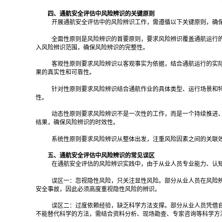
四、通航安全评估中风险辨识的关键原则
开展通航安全评估中的风险辨识工作，需遵循以下关键原则，确
全面性原则是风险辨识的首要原则，要求风险辨识覆盖通航运行
入风险辨识范围，确保风险辨识的完整性。
客观性原则要求风险辨识以客观事实为依据，结合通航运行的实
果的真实性和可靠性。
针对性原则要求风险辨识结合通航作业的具体类型、运行场景和
性。
动态性原则要求风险辨识不是一次性的工作，而是一个持续推进
结果，确保风险辨识的时效性。
系统性原则要求风险辨识从整体出发，注重风险因素之间的关联
五、通航安全评估中风险辨识的常见误区
在通航安全评估的风险辨识实践中，由于从业人员专业能力、认
误区一：忽视隐性风险，只关注显性风险。部分从业人员在风险
安全事故，因此必须高度重视隐性风险的辨识。
误区二：过度依赖经验，缺乏科学方法支撑。部分从业人员凭借
不能替代科学的方法，需结合资料分析、现场勘查、专家咨询等科学方