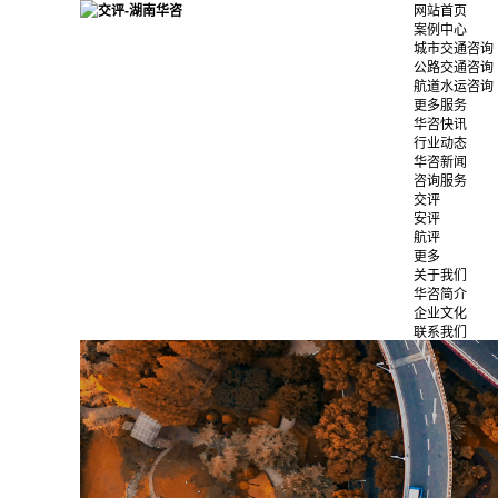
网站首页
案例中心
城市交通咨询
公路交通咨询
航道水运咨询
更多服务
华咨快讯
行业动态
华咨新闻
咨询服务
交评
安评
航评
更多
关于我们
华咨简介
企业文化
联系我们