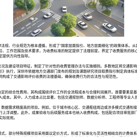
法规、行业规范为根本遵循，形成了“国家层面指引、地方层面细化”的政策体系。
位、工作范围及技术要求，为收费标准的制定提供了法理前提，界定了收费服务的核
定提供方向性指导。
状况及建设项目特征，制定了针对性的收费管理办法与实施细则。多数地区将交通影响
引》执行，深圳市依据地方交通部门发布的规划及课题研究项目取费指引制定具体标
同构成了交通影响评价收费的法理基础，确保收费行为的合法性与规范性。
决定的综合性费用，其构成围绕评价工作的全流程成本与合理利润展开。首要要素是基
入成本。其中，人力成本占比显著，包括交通规划师、数据分析师、工程师等专业人
、数据需求精度高的项目。例如，位于城市核心区、交通枢纽周边或涉多模式交通衔接
行上浮调整。此外，成果验收与后续服务成本也纳入收费构成，包括配合项目审批部
实际效用。
费模式，部分特殊规模项目采用面议定价方式，形成了标准化与灵活性相结合的计费体系