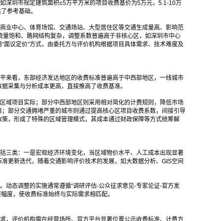
圳市规定建筑面积≤5万平方米的项目收费基价为5万元，5.1-10万
供了参考基础。
商业中心、体育场馆、交通场站、大型居住区等交通生成量高、影响范
通流量饱和、路网结构复杂，调整系数普遍高于非核心区，如深圳市中心
用“面议定价”方式，由委托方与评价机构根据项目具体需求、技术难度及
平来看，东部经济发达地区的收费标准普遍高于中西部地区，一线城市
数据采集与分析成本更高，直接推高了收费基准。
区域项目实际；部分中西部地区则采用相对简化的计费规则，降低市场
策；部分交通拥堵严重的城市则通过提高核心区项目收费系数，间接引导
政策，形成了特殊的区域管理模式，其成本通过财政保障等方式统筹解
括三类：一是宏观经济环境变化，当区域物价水平、人工成本出现显著
准更新迭代，随着交通影响评价技术的发展，如大数据分析、GIS空间
动态调整的实施通常遵循“调研评估-公众征求意见-专家论证-官方发
整幅度，使收费标准始终与实际需求相匹配。
求，评价机构需在经营场所、官方平台显著位置公示收费标准、计费方