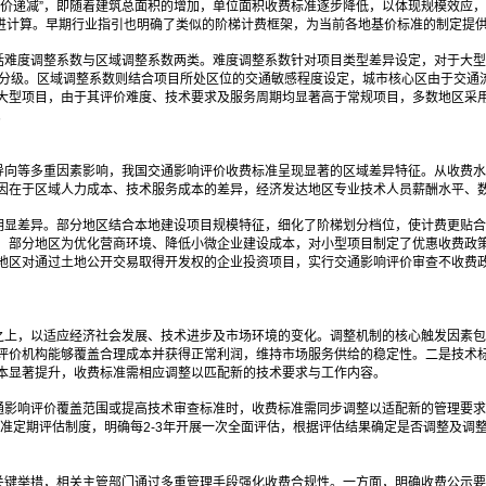
递减”，即随着建筑总面积的增加，单位面积收费标准逐步降低，以体现规模效应，如深
价累进计算。早期行业指引也明确了类似的阶梯计费框架，为当前各地基价标准的制定提
括难度调整系数与区域调整系数两类。难度调整系数针对项目类型差异设定，对于大型
度细化分级。区域调整系数则结合项目所处区位的交通敏感程度设定，城市核心区由于交
的超大型项目，由于其评价难度、技术要求及服务周期均显著高于常规项目，多数地区采
。
导向等多重因素影响，我国交通影响评价收费标准呈现显著的区域差异特征。从收费水
因在于区域人力成本、技术服务成本的差异，经济发达地区专业技术人员薪酬水平、
明显差异。部分地区结合本地建设项目规模特征，细化了阶梯划分档位，使计费更贴合
，部分地区为优化营商环境、降低小微企业建设成本，对小型项目制定了优惠收费政
地区对通过土地公开交易取得开发权的企业投资项目，实行交通影响评价审查不收费
之上，以适应经济社会发展、技术进步及市场环境的变化。调整机制的核心触发因素包
评价机构能够覆盖合理成本并获得正常利润，维持市场服务供给的稳定性。二是技术标
本显著提升，收费标准需相应调整以匹配新的技术要求与工作内容。
影响评价覆盖范围或提高技术审查标准时，收费标准需同步调整以适配新的管理要求。
准定期评估制度，明确每2-3年开展一次全面评估，根据评估结果确定是否调整及调
关键举措，相关主管部门通过多重管理手段强化收费合规性。一方面，明确收费公示要