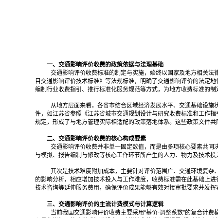
一、交通影响评价收费的政策依据与法理基础
交通影响评价收费标准的制定与实施，始终以国家及地方相关法律
目交通影响评价技术标准》等法规标准，明确了交通影响评价的法定地
编制行业收费指引、推行标准化服务规范等方式，为地方收费标准的制
从地方层面来看，各省市结合区域经济发展水平、交通基础设施
件，如江苏省参照《江苏省城市交通规划设计与研究收费标准和工作指
规定，形成了与地方管理实际相适配的政策落地体系。这些政策文件共
二、交通影响评价收费的核心构成要素
交通影响评价收费并非单一固定数值，而是由多项核心要素共同
与模拟、报告编制与修改等核心工作环节所产生的人力、物力及技术投
其次是技术难度附加成本，主要针对评价范围广、交通环境复杂
的影响分析，相应增加技术投入与工作难度，收费标准需在此基础上进
技术咨询等延伸服务费用，确保评价成果能够有效对接审批要求并发挥
三、交通影响评价的主流计费模式与计算逻辑
当前我国交通影响评价收费主要采用“基价-调整系数”的复合计