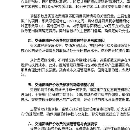
心量化指标，按阶梯式标准设定。阶梯计费的核心逻辑是“规模越大、单价
平方米的项目按1.0元/平方米计算，10万平方米以上部分按更低单
调整系数是实现收费精准匹配项目实际情况的关键变量，主要包
围广的项目，系数取值通常在1.2-1.8之间，具体根据项目复杂程
城区系数取1.2，其他区域取1.0。对于建筑总面积超过50万平方米
服务范围协商确定费用，同时需报相关主管部门备案，确保定价公允性
四、交通影响评价收费的区域差异特征与形成原因
受区域经济发展水平、交通发展阶段、市场服务供给及管理政策
核心区的基价及调整系数取值均处于全国较高水平。这种差异的核心成
从计费规则来看，不同地区的阶梯划分标准、调整系数区间存在
理解与执行成本。此外，区域管理政策导向也对收费差异产生重要影响
项目合理控制开发强度，契合城市交通管理目标。值得注意的是，少数
决。
五、交通影响评价收费标准的动态调整机制
交通影响评价收费标准并非一成不变，而是建立在动态调整机制
波动时，主管部门会通过定期评估，对收费基价进行适应性调整，确保
技术、智能交通模拟等技术的广泛应用，评价工作的技术含量与数据成
三是管理政策调整，当地方政府优化建设项目审批流程、扩大交通
布”的规范流程，确保调整的科学性与公允性。部分地区还建立了收费标
六、交通影响评价收费的规范管理与合规要求
规范交通影响评价收费行为，是保障市场秩序、提升评价质量的