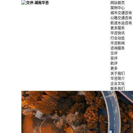
网站首页
案例中心
城市交通咨询
公路交通咨询
航道水运咨询
更多服务
华咨快讯
行业动态
华咨新闻
咨询服务
交评
安评
航评
更多
关于我们
华咨简介
企业文化
联系我们