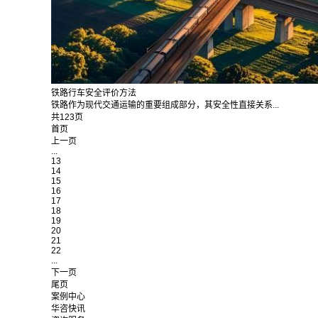
铁路行车安全评价方法
铁路作为现代交通运输的重要组成部分，其安全性直接关系...
共123页
首页
上一页
...
13
14
15
16
17
18
19
20
21
22
...
下一页
尾页
案例中心
华咨快讯