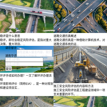
稳评是什么意思
道路交通仿真概述
稳评，即社会稳定风险评估，是指对重大
道路交通仿真是一种借助计算机技术，对
决策、重大项目、...
道路交通系统的运...
x
请您留言
湖南华咨
环评手续如何办理？一文了解环评办理流
程
环境影响评价（简称EIA），是一种对规划
施工安全风险评估的内容和方法
和建设项目实...
施工安全风险评估是工程建设领域中一项
至关重要的环节。...