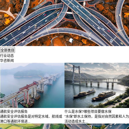
行业动态
华咨新闻
通航安全评估报告
什么是水保?哪些项目要做水保
通航安全评估报告是对特定水域、航线或
“水保”即水土保持，是指对自然因素和人为
港口等通航环境进...
活动造成水土...