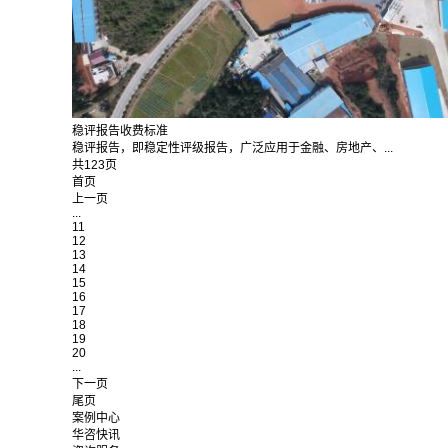
稳评报告收费标准
稳评报告，即稳定性评级报告，广泛应用于金融、房地产、...
共123页
首页
上一页
...
11
12
13
14
15
16
17
18
19
20
...
下一页
尾页
案例中心
华咨快讯