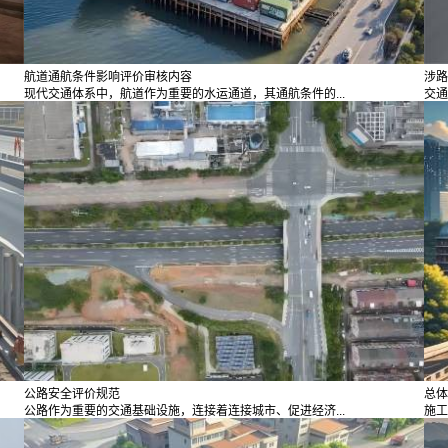
航道通航条件影响评价审核内容
涉路
现代交通体系中，航道作为重要的水运通道，其通航条件的...
交通
公路安全评价规范
总体
公路作为重要的交通基础设施，连接着连接城市、促进经济...
施工