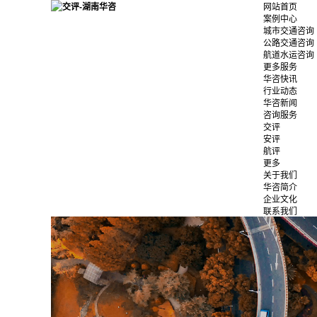
网站首页
案例中心
城市交通咨询
公路交通咨询
航道水运咨询
更多服务
华咨快讯
行业动态
华咨新闻
咨询服务
交评
安评
航评
更多
关于我们
华咨简介
企业文化
联系我们