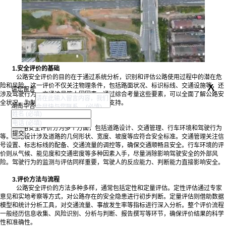
1.安全评价的基础
公路安全评价的目的在于通过系统分析，识别和评估公路使用过程中的潜在危
x
险和风险。这一评价不仅关注物理条件，包括路面状况、标识标线、交通设施等，还
请您留言
涉及驾驶行为、交通流量等人因因素。通过综合考量这些要素，可以全面了解公路安
全状况，为制定相应的改进措施提供数据支持。
湖南华咨
2.评价的主要内容
公路安全评价分为多个方面，包括道路设计、交通管理、行车环境和驾驶行为
等。道路设计涉及道路的几何形状、宽度、坡度等应符合安全标准。交通管理关注信
号设置、标志标线的配备、交通流量的调控等，确保交通顺畅且安全。行车环境的评
价则从气候、能见度和交通密度等多种因素入手，尽量消除影响驾驶安全的外部风
险。驾驶行为的监测与评估同样重要，驾驶人的反应能力、判断能力直接影响安全。
3.评价方法与流程
公路安全评价的方法多种多样，通常包括定性和定量评估。定性评估通过专家
意见和实地考察等方式，对公路存在的安全隐患进行初步判断。定量评估则借助数据
模型和统计分析工具，对交通流量、事故发生率等指标进行深入分析。整个评价流程
一般经历信息收集、风险识别、分析与判断、报告撰写等环节，确保评价结果的科学
性和准确性。