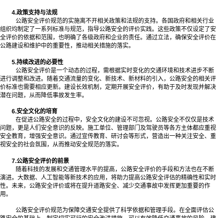
4.政策支持与法规
公路安全评价规范的实施离不开相关政策和法规的支持。各国政府和相关行业
组织均制定了一系列标准与规范，指导公路安全的评价实践。这些政策不仅设定了安
全评价的依据和范围，也明确了各级政府和企业的责任。通过立法，确保安全评价在
公路建设和维护中的重要性，推动相关措施的落实。
5.持续改进的必要性
公路安全评价是一个动态的过程，需根据实时变化的交通环境和技术进步不断
进行调整和改进。随着交通流量的变化、新技术、新材料的引入，公路安全的相关评
价标准也需要相应更新。建设长效机制，定期开展安全评价，有助于及时发现并解决
潜在问题，从而降低事故发生率。
6.安全文化的培育
在促进公路安全的过程中，安全文化的建设不可忽视。公路安全不仅仅是技术
问题，更是人们安全意识的反映。施工单位、管理部门及驾驶员等各方主体都应重视
安全教育，增强安全意识。通过宣传教育、研讨会等形式，营造出一种关注安全、重
视安全的社会氛围，从而推动安全规范的落实。
7.公路安全评价的前景
随着科技的发展和交通管理水平的提高，公路安全评价的手段和方法也在不断
演进。大数据、人工智能等新技术的应用，将助力提高公路安全评估的精确性和实时
性。未来，公路安全评价或将在提升道路安全、减少交通事故中发挥更加重要的作
用。
公路安全评价规范为保障交通安全提供了科学依据和管理手段。在全面评估公