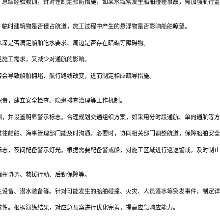
。总结经验教训，针对性制定预防措施，如某水域常发生船舶碰撞事故，需加强航行监
、临时建筑物是否侵占航道，施工过程中产生的悬浮物是否影响船舶瞭望。
水深是否满足船舶吃水要求、周边是否存在暗礁等障碍物。
足施工需求，又减少对通航的影响。
否会导致船舶拥堵、航行路线改变，进而制定相应疏导措施。
职责，建立安全检查、隐患排查治理等工作机制。
围，并设置明显警示标志。合理规划交通组织方案，如采用分时段通航、单向通航等方
过往船舶、海事管理部门能及时沟通。必要时，协同相关部门调整航道，保障船舶安全
标志，夜间配备警示灯光。根据需要配备警戒船，对施工区域进行巡逻警戒，及时制止
指挥协调、救援行动、后勤保障等。
生设备、潜水装备等。针对可能发生的船舶碰撞、火灾、人员落水等突发事件，制定详
效性。根据演练结果，对应急预案进行优化完善，提高应急响应能力。