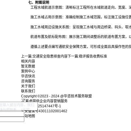
七、附图说明
工程水域航道示意图：清晰标注工程所在水域航道走向、宽度、
施工水域占用示意图：准确绘制施工水域范围，标注施工设施位
施工水域周边设施关系图：呈现施工水域与周边桥梁、码头、取
航道布置及航标配布图：展示施工期间调整后的航道布置方案，
遵循上述要点编写通航安全保障方案，可形成全面且具操作性的
上一篇:
交通安全隐患排查内容
下一篇:
稳评报告收费标准
相关内容
暂无数据
案例中心
华咨快讯
咨询服务
关于我们
联系我们
Copyright ©2023 - 2024 @华咨技术服务联盟
紫虎提供企业内容营销服务
湘ICP备2025147447号-1
公安备案号43011102001462
网站地图