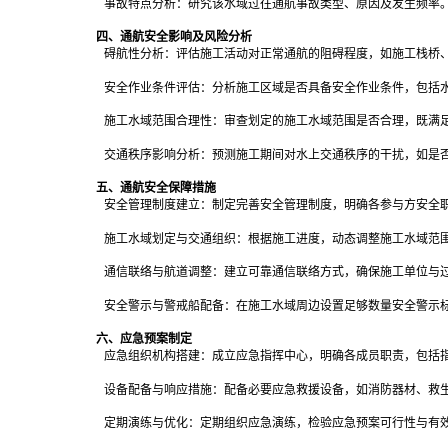
事故特点分析：研究该水域过往通航事故类型、原因及发生频率
四、通航安全影响及风险分析
碍航性分析：评估施工活动对正常通航的阻碍程度，如施工栈桥
安全作业条件评估：分析施工区域是否具备安全作业条件，包括
施工水域范围合理性：审查划定的施工水域范围是否合理，既满
交通秩序影响分析：预测施工期间对水上交通秩序的干扰，如是
五、通航安全保障措施
安全管理制度建立：制定完善安全管理制度，明确各参与方安全
施工水域划定与交通组织：根据施工进度，动态调整施工水域范
通信联络与航道调整：建立可靠通信联络方式，确保施工单位与
安全警示与警戒船配备：在施工水域周边设置足够数量安全警示
六、应急预案制定
应急组织机构搭建：成立应急指挥中心，明确各成员职责，包括
设备配备与响应措施：配备必要应急救援设备，如消防器材、救
定期演练与优化：定期组织应急演练，检验应急预案可行性与有