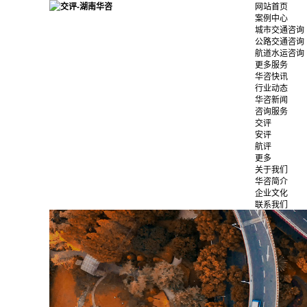
网站首页
案例中心
城市交通咨询
公路交通咨询
航道水运咨询
更多服务
华咨快讯
行业动态
华咨新闻
咨询服务
交评
安评
航评
更多
关于我们
华咨简介
企业文化
联系我们