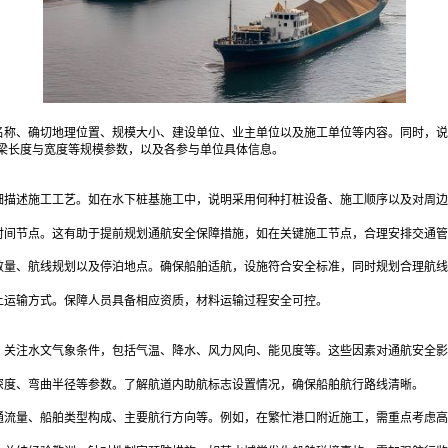
名称、确切地理位置、规模大小、建设单位、业主单位以及施工单位等内容。同时，说
梁长度与宽度等规模参数，以及各参与单位具体信息。
细描述施工工艺。如在水下桩基施工中，说明采用何种打桩设备、施工顺序以及对周边
时间节点。这有助于提前规划通航安全保障措施，如在关键施工节点，合理安排交通管
数量、航线规划以及停泊地点。确保船舶适航，设施符合安全标准，同时规划合理航线
上运输方式。保障人员具备相应资质，材料运输过程安全可控。
；关注水文气象条件，包括气温、降水、风力风向、能见度等。这些因素对通航安全影
深度、弯曲半径等参数。了解航道内助航标志设置情况，确保船舶航行路线清晰。
通流量、船舶类型构成、主要航行方向等。例如，在繁忙港口附近施工，需重点考虑高