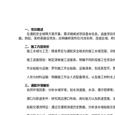
一、项目概述
在通航安全保障方案开篇，需详细阐述项目基本信息。涵盖项目
据。例如，某桥梁建设项目，应明确桥梁所在河流名称、连接区域、桥
二、施工内容剖析
施工水域与工艺：精准界定与通航安全相关的施工水域范围，详
施工进度规划：制定清晰施工进度表，明确不同阶段施工任务及
作业船舶与设施：罗列施工作业船舶、设施清单，包括其型号、
人员与材料运输：明确施工作业人员配备情况，以及施工材料水
三、通航环境解析
自然环境因素：分析水域环境，如水流速度、水深、潮汐规律等
港口与航道条件：研究周边港口布局、吞吐能力以及航道宽度、
船舶交通流特征：通过交通观测或历史数据，分析该水域船舶交