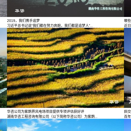
2019，我们携手追梦
哪些
习近平总书记说“我们都在努力奔跑，我们都是追梦人”...
近日
华咨公司为紫鹊界风电场项目提供专项评估获好评
斜交
湖南华咨工程咨询有限公司（以下简称华咨公司）为紫鹊...
百年