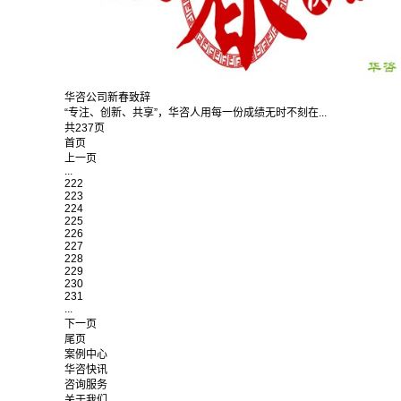
华咨公司新春致辞
“专注、创新、共享”，华咨人用每一份成绩无时不刻在...
共237页
首页
上一页
...
222
223
224
225
226
227
228
229
230
231
...
下一页
尾页
案例中心
华咨快讯
咨询服务
关于我们