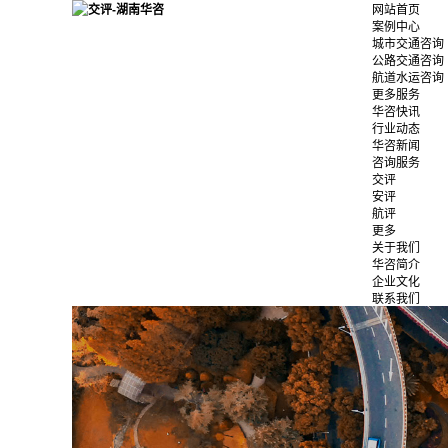
网站首页
案例中心
城市交通咨询
公路交通咨询
航道水运咨询
更多服务
华咨快讯
行业动态
华咨新闻
咨询服务
交评
安评
航评
更多
关于我们
华咨简介
企业文化
联系我们