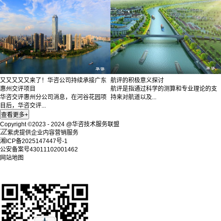
又又又又又来了！华咨公司持续承接广东
航评的积极意义探讨
惠州交评项目
航评是指通过科学的测算和专业理论的支
华咨交评惠州分公司消息，在河谷花园项
持来对航道以及...
目后，华咨交评...
Copyright ©2023 - 2024 @华咨技术服务联盟
紫虎提供企业内容营销服务
湘ICP备2025147447号-1
公安备案号43011102001462
网站地图