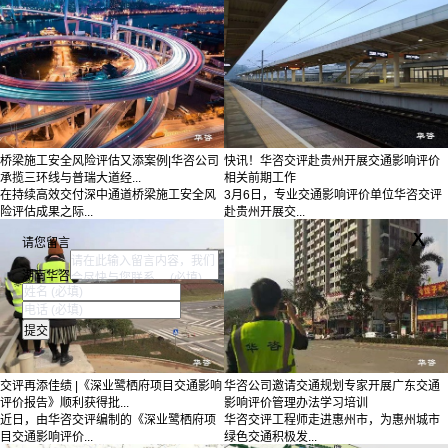
桥梁施工安全风险评估又添案例|华咨公司
快讯！华咨交评赴贵州开展交通影响评价
承揽三环线与普瑞大道经...
相关前期工作
在持续高效交付深中通道桥梁施工安全风
3月6日，专业交通影响评价单位华咨交评
险评估成果之际...
赴贵州开展交...
x
请您留言
湖南华咨
交评再添佳绩 |《深业鹭栖府项目交通影响
华咨公司邀请交通规划专家开展广东交通
评价报告》顺利获得批...
影响评价管理办法学习培训
近日，由华咨交评编制的《深业鹭栖府项
华咨交评工程师走进惠州市，为惠州城市
目交通影响评价...
绿色交通积极发...