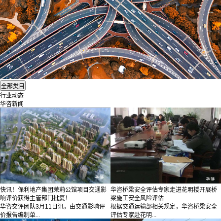
行业动态
华咨新闻
快讯！保利地产集团茉莉公馆项目交通影
华咨桥梁安全评估专家走进花明楼开展桥
响评价获得主管部门批复！
梁施工安全风险评估
华咨交评团队3月11日讯，由交通影响评
根据交通运输部相关规定，华咨桥梁安全
价报告编制单...
评估专家赴花明...