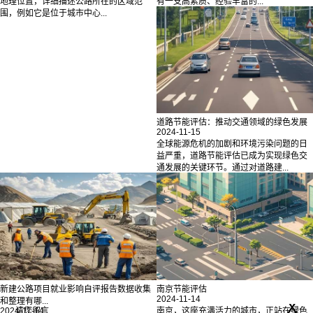
地理位置，详细描述公路所在的区域范
有一支高素质、经验丰富的...
围，例如它是位于城市中心...
道路节能评估：推动交通领域的绿色发展
2024-11-15
全球能源危机的加剧和环境污染问题的日
益严重，道路节能评估已成为实现绿色交
通发展的关键环节。通过对道路建...
新建公路项目就业影响自评报告数据收集
南京节能评估
2024-11-14
x
和整理有哪...
请您留言
2024-11-14
南京，这座充满活力的城市，正站在绿色