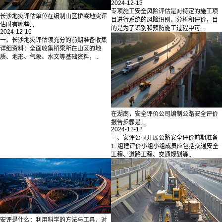
2024-12-13
专项施工安全风险评估是对特定的施工项
长沙地灾评估单位在编制山区桥梁地灾评
目进行系统的风险识别、分析和评价，目
估时有哪些...
的是为了识别和预防施工过程中可...
2024-12-16
一、长沙地灾评估须充分的前期准备收集
详细资料：全面收集桥梁所在山区的地
质、地形、气象、水文等基础资料，...
在湖南，安全评价公司编制公路安全评价
报告步骤是...
2024-12-12
一、安评公司开展公路安全评价前期准备
1. 组建评价小组小组成员应包括交通安全
工程、道路工程、交通规划等...
安评是什么：利用科学的方法与工具，对