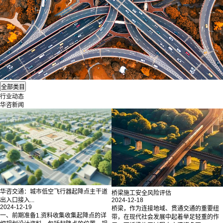
行业动态
华咨新闻
华咨交通：城市低空飞行器起降点主干道
桥梁施工安全风险评估
2024-12-18
出入口接入...
2024-12-19
桥梁，作为连接地域、贯通交通的重要纽
一、前期准备1.资料收集收集起降点的详
带，在现代社会发展中起着举足轻重的作