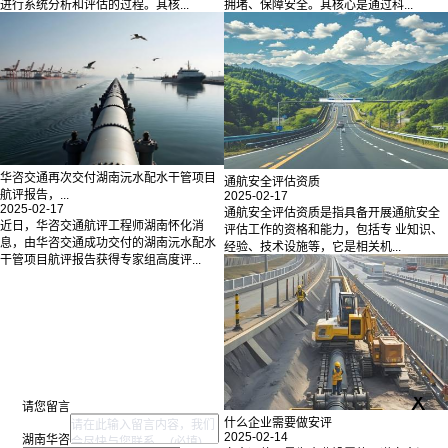
进行系统分析和评估的过程。其核...
拥堵、保障安全。其核心是通过科...
华咨交通再次交付湖南沅水配水干管项目
通航安全评估资质
航评报告，...
2025-02-17
2025-02-17
通航安全评估资质是指具备开展通航安全
近日，华咨交通航评工程师湖南怀化消
评估工作的资格和能力，包括专 业知识、
息，由华咨交通成功交付的湖南沅水配水
经验、技术设施等，它是相关机...
干管项目航评报告获得专家组高度评...
x
请您留言
什么企业需要做安评
2025-02-14
湖南华咨