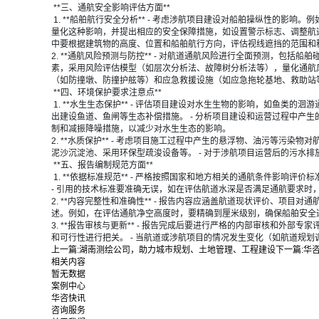
**三、通航安全影响评估方面**
1. **船舶航行安全分析** - 考虑涉航项目建设对船舶操纵性的
量化这种影响，并提出相应的安全保障措施，如设置警示标志、调整航道
中要根据建筑物的高度、位置和船舶航行方向，评估视线遮挡的范围和
2. **通航风险预测与防控** - 对航道通航风险进行全面预测，
素，采用风险评估模型（如层次分析法、故障树分析法等），量化通航风
（如防撞墩、防撞护舷等）和应急救援设施（如应急拖轮基地、救助站
**四、环境保护要求注意点**
1. **水生生态保护** - 评估项目建设对水生生物的影响，如鱼
出建设鱼道、鱼闸等生态补偿措施。 - 分析项目建设和运营过程中产
制和减振降噪措施，以减少对水生生态的影响。
2. **水质保护** - 考虑项目施工过程中产生的悬浮物、油污等
泥沙沉淀池、采用环保型疏浚设备等。 - 对于涉航项目运营后的污
**五、报告编制规范方面**
1. **依据标准规范** - 严格按照国家和地方相关的通航条件影
- 引用的技术标准要准确无误，如在评估航道水深是否满足通航要求
2. **内容完整性和准确性** - 报告内容应涵盖航道现状评价、
述。例如，在评估通航净空高度时，要精确到厘米级别，确保船舶安全
3. **报告审核与更新** - 报告完成后要进行严格的内部审核和
和可行性进行把关。 - 当航道或涉航项目的情况发生变化（如航道规
上一篇:
湖南测绘公司，助力城市规划、土地管理、工程建设
下一篇:
华
相关内容
暂无数据
案例中心
华咨快讯
咨询服务