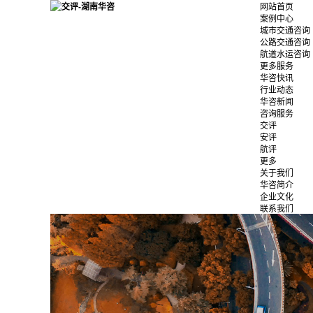
网站首页
案例中心
城市交通咨询
公路交通咨询
航道水运咨询
更多服务
华咨快讯
行业动态
华咨新闻
咨询服务
交评
安评
航评
更多
关于我们
华咨简介
企业文化
联系我们