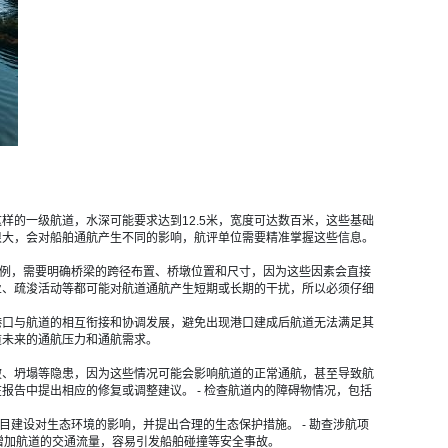
这样的一级航道，水深可能要求达到12.5米，宽度可达数百米，这些基础
很大，会对船舶通航产生不同的影响，航评单位需要精准掌握这些信息。
设为例，需要明确桥梁的跨径布置、桥墩位置和尺寸，因为这些因素会直接
业、疏浚活动等都可能对航道通航产生短期或长期的干扰，所以必须仔细
考虑港口与航道的相互衔接和协调发展，避免出现港口建成后航道无法满足其
道未来的通航压力和通航需求。
在滑坡、坍塌等隐患，因为这些情况可能会影响航道的正常通航，甚至导致航
报告中提出相应的修复或调整建议。 - 检查航道内的障碍物情况，包括
项目建设对生态环境的影响，并提出合理的生态保护措施。 - 勘查涉航项
增加航道的交通流量，容易引发船舶碰撞等安全事故。