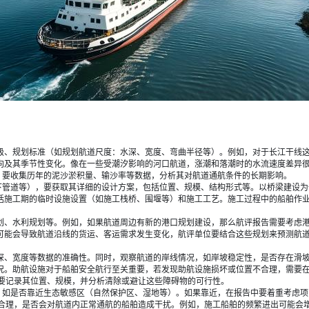
航道的等级、规划标准（如规划航道尺度：水深、宽度、弯曲半径等）。例如，对于长江干线
流向及其季节性变化。像在一些受潮汐影响的河口航道，涨潮和落潮时的水流速度差异
深，要收集历年的泥沙淤积量、输沙率等数据，分析其对航道通航条件的长期影响。
码头、水下管道等），要获取其详细的设计方案，包括位置、规模、结构形式等。以桥梁建
包括施工期的临时设施设置（如施工栈桥、围堰等）和施工工艺。施工过程中的船舶作
、港口规划、水利规划等。例如，如果航道周边有新的港口规划建设，那么航评报告需要
划可能会导致航道沿线的货运、客运需求发生变化，航评单位要结合这些规划来预测航
的航道水深、宽度等数据的准确性。同时，观察航道的岸线情况，如岸坡稳定性，是否存
状况。助航设施对于船舶安全航行至关重要，若发现助航设施损坏或位置不合理，需要在
要记录其位置、规模，并分析清除或避让这些障碍物的可行性。
边环境，如是否靠近生态敏感区（自然保护区、湿地等）。如果靠近，在报告中要着重考虑
合理，是否会对航道内正常通航的船舶造成干扰。例如，施工船舶的频繁进出可能会