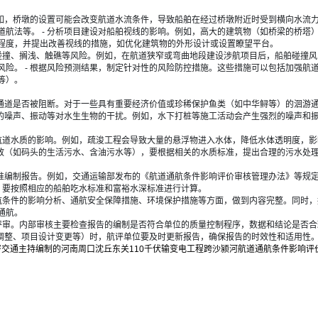
影响。例如，桥墩的设置可能会改变航道水流条件，导致船舶在经过桥墩附近时受到横向
航法等。 - 分析项目建设对船舶视线的影响。例如，高大的建筑物（如桥梁的桥塔
程度，并提出改善视线的措施，如优化建筑物的外形设计或设置瞭望平台。
包括船舶碰撞、搁浅、触礁等风险。例如，在航道狭窄或弯曲地段建设涉航项目后，船舶碰
险。 - 根据风险预测结果，制定针对性的风险防控措施。这些措施可以包括加强航
等）。
类的洄游通道是否被阻断。对于一些具有重要经济价值或珍稀保护鱼类（如中华鲟等）的
生的噪声、振动等对水生生物的干扰。例如，水下打桩等施工活动会产生强烈的噪声和
污染物对航道水质的影响。例如，疏浚工程会导致大量的悬浮物进入水体，降低水体透明度
水排放（如码头的生活污水、含油污水等），要根据相关的水质标准，提出合理的污水处
响评价标准编制报告。例如，交通运输部发布的《航道通航条件影响评价审核管理办法》
时，要按照相应的船舶吃水标准和富裕水深标准进行计算。
项目对通航条件的影响分析、通航安全保障措施、环境保护措施等方面，做到内容完整。同
通航。
外部专家评审。内部审核主要检查报告的编制是否符合单位的质量控制程序，数据和结论是
划调整、项目设计变更等）时，航评单位要及时更新报告，确保报告的时效性和适用性
咨交通主持编制的河南周口沈丘东关110千伏输变电工程跨沙颍河航道通航条件影响评