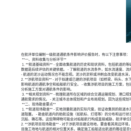
在
航评
单位编制一级航道通航条件影响评价报告时，有以下注意事项：
**一、资料收集与分析环节**
1. **航道基础资料** - 全面收集航道的历史和现状资料，包括
数据是后续评估的关键依据。 - 了解航道的水流条件，如水流速度、
- 航道的泥沙运动情况也不能忽视。泥沙的淤积或冲刷会改变航道水
2. **涉航项目资料** - 对于拟建或已建的涉航项目（如桥梁、
影响航道的通航净空和船舶航行安全。 - 收集涉航项目的施工方案，
分析施工方案对通航条件的影响。
3. **相关规划资料** - 梳理航道所在区域的综合交通运输规划
通航需求的情况。 - 关注城市总体规划和产业布局规划。因为这些规
**二、现场勘查要点**
1. **航道现场勘查** - 实地测量航道的实际尺度，验证收集到
道阻塞。 - 勘查航道内的助航设施（如航标、灯塔等）的分布和运行
沉船、礁石等。这些障碍物可能会对船舶航行构成直接威胁，航评单位
2. **涉航项目现场勘查** - 对于涉航项目建设场地，要查看其周
目施工场地与航道的相对位置关系，确定施工船舶进出航道的路径是否