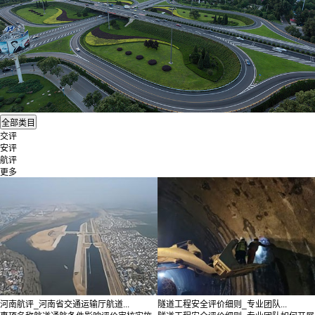
交评
安评
航评
更多
河南航评_河南省交通运输厅航道...
隧道工程安全评价细则_专业团队...