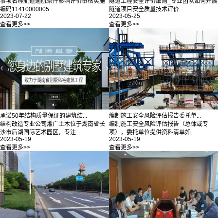
事项名称航道通航条件影响评价审核实施
隧道工程安全评价细则_专业团队如何开展
编码11410000005...
隧道项目安全质量技术评价...
2023-07-22
2023-05-25
查看更多>>
查看更多>>
承诺50年结构质量保证的建筑结...
编制施工安全风险评估报告委托单...
结构改造专业公司湘广土木位于湖南省长
编制施工安全风险评估报告（总体或专
沙市后湖国际艺术园区，专注...
项），委托单位提供资料清单如...
2023-05-19
2023-05-19
查看更多>>
查看更多>>