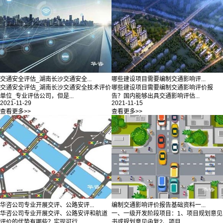
交通安全评估_湖南长沙交通安全...
哪些建设项目需要编制交通影响评...
交通安全评估_湖南长沙交通安全技术评价
哪些建设项目需要编制交通影响评价报
单位_专业评估公司，但是...
告？国内能够出具交通影响评估...
2021-11-29
2021-11-15
查看更多>>
查看更多>>
华咨公司专业开展交评、公路安评...
编制交通影响评价报告基础资料一...
华咨公司专业开展交评、公路安评和航道
一、一级开发阶段项目：1、项目规划意见
评价的优势有哪些？实现可行...
书或规划意见函复2、项目...