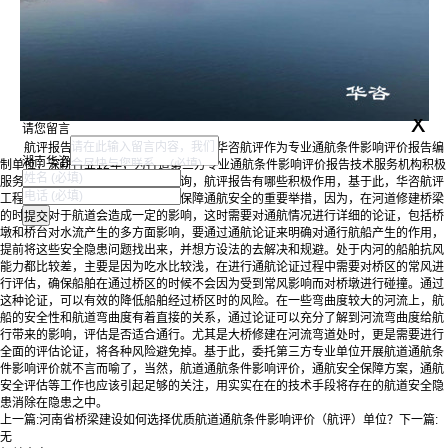
x
请您留言
航评报告能发挥的积极作用有哪些？华咨航评作为专业通航条件影响评价报告编
湖南华咨
制单位，深耕行业12年，为打造第三方专业通航条件影响评价报告技术服务机构积极
服务，近年来，很多建设单位在咨询，航评报告有哪些积极作用，基于此，华咨航评
工程师系统梳理认为，关注航评是保障通航安全的重要举措，因为，在河道修建桥梁
的时候，对于航道会造成一定的影响，这时需要对通航情况进行详细的论证，包括桥
墩和桥台对水流产生的多方面影响，要通过通航论证来明确对通行航船产生的作用，
提前将这些安全隐患问题找出来，并想方设法的去解决和规避。处于内河的船舶抗风
能力都比较差，主要是因为吃水比较浅，在进行通航论证过程中需要对桥区的常风进
行评估，确保船舶在通过桥区的时候不会因为受到常风影响而对桥墩进行碰撞。通过
这种论证，可以有效的降低船舶经过桥区时的风险。在一些弯曲度较大的河流上，航
船的安全性和航道弯曲度有着直接的关系，通过论证可以充分了解到河流弯曲度给航
行带来的影响，评估是否适合通行。尤其是大桥修建在河流弯道处时，更是需要进行
全面的评估论证，将各种风险避免掉。基于此，委托第三方专业单位开展航道通航条
件影响评价就不言而喻了，当然，航道通航条件影响评价，通航安全保障方案，通航
安全评估等工作也应该引起足够的关注，用实实在在的技术手段将存在的航道安全隐
患消除在隐患之中。
上一篇:
河南省桥梁建设如何选择优质航道通航条件影响评价（航评）单位？
下一篇:
无