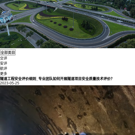
交评
安评
航评
更多
隧道工程安全评价细则_专业团队如何开展隧道项目安全质量技术评价？
2023-05-25