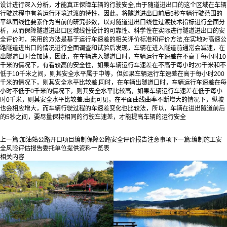
设计进行深入分析，才能真正保障车辆的行驶安全,由于随道进出口的这个区域在车辆
行驶过程中有着运行环境过渡的特性，因此，将隧道进出口前后5秒车辆行驶范围的
平纵面线性要素作为当前的研究参数，以对隧道进出口线性过渡技术指标进行全面分
析，从而保障隧道进出口区域线性设计的可靠性、科学性在实际进行隧道进出口的安
全评价时，采用的方法是基于运行车速差的相关评价标准和评价方法,在实地对高速公
路隧道进出口的情况进行全面调查和试验后发现，车辆在进入隧道前通常会减速，在
出隧道口时会加速，因此，在车辆进入隧道口时，车辆运行车速差在不高于每小时10
千米的情况下，有看较高的安全性，如果车辆运行车速差在不高于每小时20千米和不
低于10千米之间，则其安全水平属于中等，但如果车辆运行车速差在高于每小时200
千米的情况下，则其安全水平比较差,同时，在车辆出隧道口时，车辆运行车速差在每
小时不低于0千米的情况下，则其安全水平比较高，如果车辆运行车速差在低于每小
时0千米，则其安全水平比较差.由此可见，在平面曲线曲率不断增大的情况下，纵坡
也会相应增大，而车辆行驶过程的车速差变化也比较法，所以，车辆在进出隧道前后
的5秒之间，要尽量保持相同的行驶车速差，才能提高车辆的运行安全
上一篇:
加油站公路开口项目编制保障公路安全评价报告注意事项
下一篇:
编制施工安
全风险评估报告委托单位提供资料一览表
相关内容