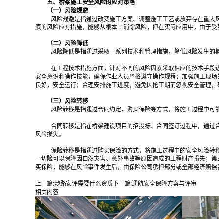
五、桥梁施工安全风险的应对策略
（一）风险规避
风险规避是指通过改变施工方案、调整施工工艺或放弃存在重大
底的风险应对措施，能够从根本上消除风险，但在实际应用中，由于受
（二）风险降低
风险降低是指通过采取一系列技术和管理措施，降低风险发生的
在工程技术措施方面，针对不同的风险因素采取相应的技术手段
安全意识和操作技能，确保作业人员严格遵守操作规程；加强施工现场
良好，安全运行；合理安排施工进度，避免因抢工期而忽视安全管理，
（三）风险转移
风险转移是指通过合同约定、购买保险等方式，将施工过程中可
合同转移是指在桥梁建设项目的招投标、合同签订过程中，通过
风险损失。
保险转移是指通过购买保险的方式，将施工过程中的安全风险转
一切险可以保障因自然灾害、意外事故等原因造成的工程财产损失；第
买保险，能够在风险事件发生后，由保险公司承担部分或全部经济赔偿
上一篇:
涉路安评需要什么资质
下一篇:
通航安全保障方案与评审
相关内容