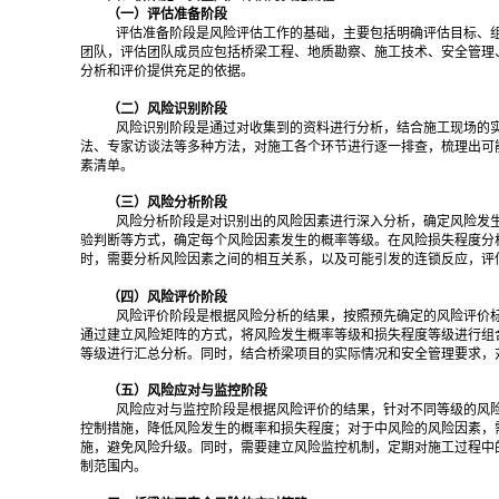
（一）评估准备阶段
评估准备阶段是风险评估工作的基础，主要包括明确评估目标、
团队，评估团队成员应包括桥梁工程、地质勘察、施工技术、安全管理
分析和评价提供充足的依据。
（二）风险识别阶段
风险识别阶段是通过对收集到的资料进行分析，结合施工现场的
法、专家访谈法等多种方法，对施工各个环节进行逐一排查，梳理出可
素清单。
（三）风险分析阶段
风险分析阶段是对识别出的风险因素进行深入分析，确定风险发
验判断等方式，确定每个风险因素发生的概率等级。在风险损失程度分
时，需要分析风险因素之间的相互关系，以及可能引发的连锁反应，评
（四）风险评价阶段
风险评价阶段是根据风险分析的结果，按照预先确定的风险评价
通过建立风险矩阵的方式，将风险发生概率等级和损失程度等级进行组
等级进行汇总分析。同时，结合桥梁项目的实际情况和安全管理要求，
（五）风险应对与监控阶段
风险应对与监控阶段是根据风险评价的结果，针对不同等级的风
控制措施，降低风险发生的概率和损失程度；对于中风险的风险因素，
施，避免风险升级。同时，需要建立风险监控机制，定期对施工过程中
制范围内。