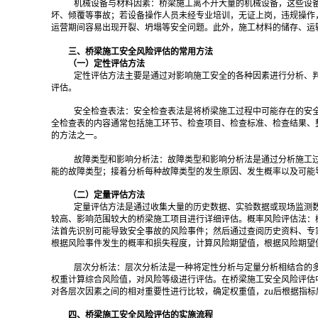
机械设备与材料因素：桥梁施工离不开大量的机械设备，这些设
坏、倾覆等事故；若设备操作人员未经专业培训，无证上岗，违规操作
运营期间容易出现开裂、坍塌等安全问题。此外，施工材料的储存、运
三、桥梁施工安全风险评估的常用方法
（一）定性评估方法
定性评估方法主要是通过对影响施工安全的各种因素进行分析、
评估。
安全检查表法：安全检查表法是将桥梁施工过程中可能存在的安
全检查表的内容通常包括施工环节、检查项目、检查标准、检查结果、
的方法之一。
故障类型和影响分析法：故障类型和影响分析法是通过分析施工
能的故障类型；接着分析每种故障类型的发生原因、发生概率以及可能导
（二）定量评估方法
定量评估方法是通过收集大量的历史数据、实验数据或现场监测
较高、影响范围较大的桥梁施工项目进行详细评估。概率风险评估法：
法首先识别可能导致安全事故的风险事件；然后通过查阅历史资料、专
根据风险事件发生的概率和损失程度，计算风险期望值，根据风险期望
层次分析法：层次分析法是一种将定性分析与定量分析相结合的多
权重计算综合风险值，对风险等级进行评估。在桥梁施工安全风险评估
对各层次因素之间的相对重要性进行比较，确定权重值，zu后根据指
四、桥梁施工安全风险评估的实施流程