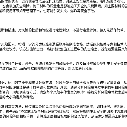
备的性能状态、运行稳定性以及操作规范性，对施工安全至关重要。若机械设备老化、
，也会增加安全风险。施工材料的质量也是影响施工安全的关键因素，如主要材料的
输和使用环节如果管理不当，也可能引发火灾、爆炸等安全事故。
判断和描述，对风险的性质和等级进行定性划分，不进行定量计算。该方法操作简单、
全风险因素，按照一定的分类标准和逻辑顺序编制成表格，然后组织相关专家和技术人
整改建议等。该方法能够全面、系统地识别施工过程中的安全隐患，避免遗漏重要风
过程中各个环节、设备、系统可能发生的故障类型，以及每种故障类型对施工安全造成
致的后果；zui后根据故障影响的严重程度，对风险进行分级。
数据，运用数学模型和统计分析方法，对风险发生的概率和损失程度进行定量计算，从
概率风险评估法是基于概率论和数理统计理论，通过分析风险事件发生的概率和风险
家咨询、现场调查等方式，确定每个风险事件发生的概率；接着分析风险事件发生后可
值的大小确定风险等级。
准则决策方法，通过将复杂的风险评估问题分解为不同的层次，如目标层、准则层、指
中，首先确定“桥梁施工安全风险评估”为目标层；然后将影响施工安全的因素作为准
标层的风险等级和权重值，计算准则层和目标层的综合风险值，从而确定桥梁施工的整