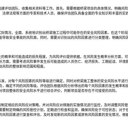
组建评估团队、收集相关资料等工作。首先，需要根据桥梁项目的具体情况，明确风险
、法律法规等方面的专家和技术人员，确保评估团队具备全面的专业知识和丰富的实践
实际情况，全面、系统地识别出桥梁施工过程中可能存在的安全风险因素。在这个阶段
能导致安全事故的风险源。同时，需要对识别出的风险因素进行分类整理，明确风险
生的概率和可能造成的损失程度，为风险评价提供依据。在风险发生概率分析方面，可
析方面，需要考虑风险事件发生后可能造成的人员伤亡、经济损失、工期延误、环境
估风险的整体影响范围和程度。
标准，对每个风险因素的风险等级进行确定，同时对桥梁施工整体的安全风险水平进行
合，确定不同的风险等级。评估团队根据风险分析得出的每个风险因素的发生概率和
对项目整体的安全风险水平进行综合评价，判断项目是否存在不可接受的风险。
险制定相应的风险应对策略，并对风险应对措施的实施情况进行监控，及时调整风险管
需要制定明确的风险管控计划，定期进行检查和监测，确保风险处于可控状态；对于
的风险因素进行复查和评估，及时发现新的风险因素或原有风险因素的变化情况，根