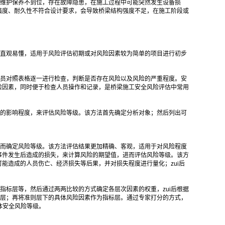
维护保养不到位，存在故障隐患，在施工过程中可能突然发生设备损
强度、耐久性不符合设计要求，会导致桥梁结构强度不足，在施工阶段或
直观易懂，适用于风险评估初期或对风险因素较为简单的项目进行初步
员对照表格逐一进行检查，判断是否存在风险以及风险的严重程度。安
险因素，同时便于检查人员操作和记录，是桥梁施工安全风险评估中常用
的影响程度，来评估风险等级。该方法首先确定分析对象；然后列出可
而确定风险等级。该方法评估结果更加精确、客观，适用于对风险程度
事件发生后造成的损失，来计算风险的期望值，进而评估风险等级。该方
能造成的人员伤亡、经济损失等后果，并对损失程度进行量化；zui后
标层等，然后通过两两比较的方式确定各层次因素的权重，zui后根据
则层；再将准则层下的具体风险因素作为指标层。通过专家打分的方式，
体安全风险等级。