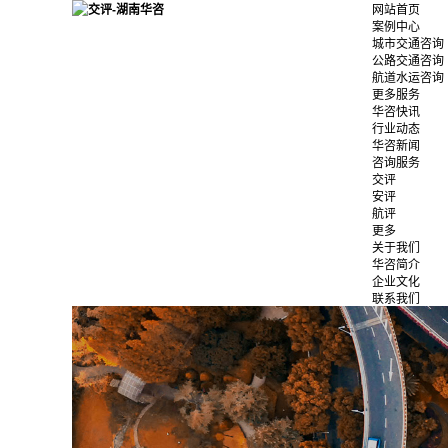
网站首页
案例中心
城市交通咨询
公路交通咨询
航道水运咨询
更多服务
华咨快讯
行业动态
华咨新闻
咨询服务
交评
安评
航评
更多
关于我们
华咨简介
企业文化
联系我们