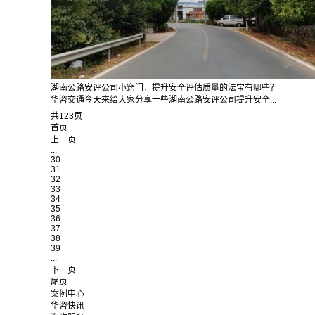
湖南公路安评公司小窍门，提升安全评估质量的法宝有哪些？
华咨交通今天来给大家分享一些湖南公路安评公司提升安全...
共123页
首页
上一页
...
30
31
32
33
34
35
36
37
38
39
...
下一页
尾页
案例中心
华咨快讯