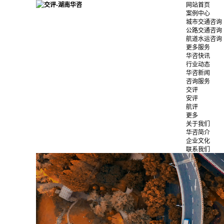
网站首页
案例中心
城市交通咨询
公路交通咨询
航道水运咨询
更多服务
华咨快讯
行业动态
华咨新闻
咨询服务
交评
安评
航评
更多
关于我们
华咨简介
企业文化
联系我们