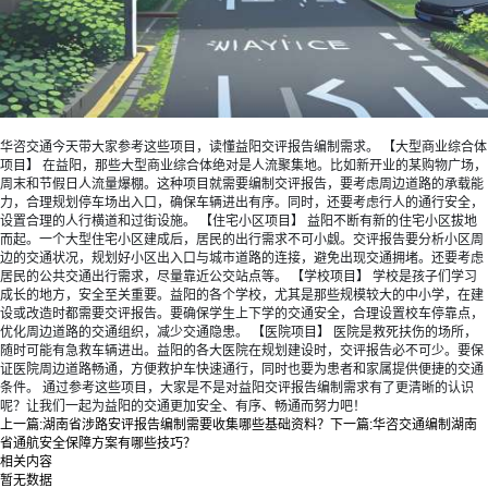
华咨交通今天带大家参考这些项目，读懂益阳
交评
报告编制需求。 【大型商业综合体
项目】 在益阳，那些大型商业综合体绝对是人流聚集地。比如新开业的某购物广场，
周末和节假日人流量爆棚。这种项目就需要编制交评报告，要考虑周边道路的承载能
力，合理规划停车场出入口，确保车辆进出有序。同时，还要考虑行人的通行安全，
设置合理的人行横道和过街设施。 【住宅小区项目】 益阳不断有新的住宅小区拔地
而起。一个大型住宅小区建成后，居民的出行需求不可小觑。交评报告要分析小区周
边的交通状况，规划好小区出入口与城市道路的连接，避免出现交通拥堵。还要考虑
居民的公共交通出行需求，尽量靠近公交站点等。 【学校项目】 学校是孩子们学习
成长的地方，安全至关重要。益阳的各个学校，尤其是那些规模较大的中小学，在建
设或改造时都需要交评报告。要确保学生上下学的交通安全，合理设置校车停靠点，
优化周边道路的交通组织，减少交通隐患。 【医院项目】 医院是救死扶伤的场所，
随时可能有急救车辆进出。益阳的各大医院在规划建设时，交评报告必不可少。要保
证医院周边道路畅通，方便救护车快速通行，同时也要为患者和家属提供便捷的交通
条件。 通过参考这些项目，大家是不是对益阳交评报告编制需求有了更清晰的认识
呢？让我们一起为益阳的交通更加安全、有序、畅通而努力吧！
上一篇:
湖南省涉路安评报告编制需要收集哪些基础资料？
下一篇:
华咨交通编制湖南
省通航安全保障方案有哪些技巧？
相关内容
暂无数据