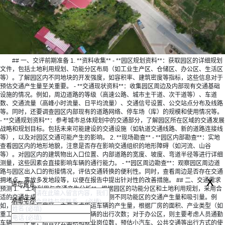
## 一、
交评
前期准备 1. **资料收集** - **园区规划资料**：获取园区的详细规划
文件，包括土地利用规划、功能分区布局（如工业生产区、仓储区、办公区、生活区
等）。了解园区内不同地块的开发强度，如容积率、建筑密度等指标，这些信息对于
预估交通产生量至关重要。 - **交通现状资料**：收集园区周边及内部现有交通基础
设施的情况。例如，周边道路的等级（高速公路、城市主干道、次干道等）、车道
数、交通流量（高峰小时流量、日平均流量）、交通信号设置、公交站点分布及线路
等。同时，还要调查园区内部现有的道路网络、停车场（库）的规模和使用情况等。
- **交通规划资料**：参考城市总体规划中的交通部分，了解园区所在区域的交通发展
战略和规划目标。包括未来可能建设的交通设施（如轨道交通线路、新的道路连接线
等），以及对园区交通可能产生的影响。 2. **现场勘查** - **园区内部勘查**：实地
查看园区内的地形地貌，注意是否存在影响交通组织的地形障碍（如河流、山谷
等）。对园区内的建筑物出入口位置、内部道路的宽度、坡度、弯道半径等进行详细
测量，这些因素会直接影响车辆的通行能力。 - **园区周边勘查**：观察园区周边道
路与园区出入口的衔接情况，评估交通转换的便利性。同时，查看周边是否存在交通
x
拥堵点、事故多发地段等，以便在报告中提出针对性的改善措施。 ## 二、交通需求
请您留言
预测 1. **土地利用与交通产生分析** - 根据园区的功能分区和土地利用规划，采用合
适的交通生成模型（如出行率模型）来预测不同功能区的交通产生量和吸引量。例
湖南华咨
如，对于工业厂房区，主要考虑货运车辆的产生量，根据厂房的面积、产业类型（如
重工业、轻工业）估算货物运输车辆的出行次数；对于办公区，则主要考虑人员通勤
车辆的产生量，结合办公面积和就业岗位数，预估小汽车、公共交通等出行方式的使