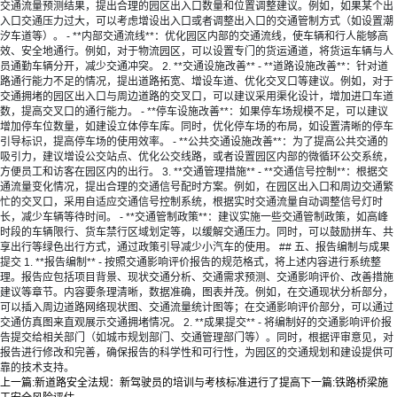
交通流量预测结果，提出合理的园区出入口数量和位置调整建议。例如，如果某个出
入口交通压力过大，可以考虑增设出入口或者调整出入口的交通管制方式（如设置潮
汐车道等）。 - **内部交通流线**：优化园区内部的交通流线，使车辆和行人能够高
效、安全地通行。例如，对于物流园区，可以设置专门的货运通道，将货运车辆与人
员通勤车辆分开，减少交通冲突。 2. **交通设施改善** - **道路设施改善**：针对道
路通行能力不足的情况，提出道路拓宽、增设车道、优化交叉口等建议。例如，对于
交通拥堵的园区出入口与周边道路的交叉口，可以建议采用渠化设计，增加进口车道
数，提高交叉口的通行能力。 - **停车设施改善**：如果停车场规模不足，可以建议
增加停车位数量，如建设立体停车库。同时，优化停车场的布局，如设置清晰的停车
引导标识，提高停车场的使用效率。 - **公共交通设施改善**：为了提高公共交通的
吸引力，建议增设公交站点、优化公交线路，或者设置园区内部的微循环公交系统，
方便员工和访客在园区内的出行。 3. **交通管理措施** - **交通信号控制**：根据交
通流量变化情况，提出合理的交通信号配时方案。例如，在园区出入口和周边交通繁
忙的交叉口，采用自适应交通信号控制系统，根据实时交通流量自动调整信号灯时
长，减少车辆等待时间。 - **交通管制政策**：建议实施一些交通管制政策，如高峰
时段的车辆限行、货车禁行区域划定等，以缓解交通压力。同时，可以鼓励拼车、共
享出行等绿色出行方式，通过政策引导减少小汽车的使用。 ## 五、报告编制与成果
提交 1. **报告编制** - 按照交通影响评价报告的规范格式，将上述内容进行系统整
理。报告应包括项目背景、现状交通分析、交通需求预测、交通影响评价、改善措施
建议等章节。内容要条理清晰，数据准确，图表并茂。例如，在交通现状分析部分，
可以插入周边道路网络现状图、交通流量统计图等；在交通影响评价部分，可以通过
交通仿真图来直观展示交通拥堵情况。 2. **成果提交** - 将编制好的交通影响评价报
告提交给相关部门（如城市规划部门、交通管理部门等）。同时，根据评审意见，对
报告进行修改和完善，确保报告的科学性和可行性，为园区的交通规划和建设提供可
靠的技术支持。
上一篇:
新道路安全法规：新驾驶员的培训与考核标准进行了提高
下一篇:
铁路桥梁施