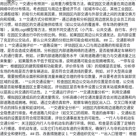
用比例。 2. **交通分布预测** - 运用重力模型等方法，确定园区交通流量在周边道路
网络中的分布情况。考虑园区与周边主要经济节点（如城市中心区、其他工业园区、
交通枢纽等）的吸引力和距离因素，预测园区内部交通与外部交通之间的流量交换方
向和规模。 3. **交通方式分担预测** - 通过调查和分析园区周边居民及企业员工的出
行习惯，结合园区的交通设施供给情况（如公交站点的覆盖率、停车场的便利性
等），采用Logit模型等方法，预测不同交通方式（小汽车、公共交通、自行车、步行
等）在园区交通出行中的分担比例。例如，如果园区周边公共交通发达，且内部设置
了充足的公交站点，那么公共交通的分担比例可能会相对较高。 ## 三、交通影响评
价 1. **交通设施评价** - **道路设施**：评估园区出入口与周边道路的衔接是否合
理，是否会造成交通瓶颈。分析园区内部道路网络的连通性，是否能够满足车辆和行
人的通行需求。例如，计算内部道路的服务水平（采用道路通行能力与交通流量之比
来衡量），如果服务水平低于规定标准，说明道路可能会出现拥堵情况。 - **停车设
施**：根据园区的建筑规模和功能需求，评价停车场（库）的规模是否足够。分析停
车场的布局是否方便车辆进出，是否符合交通流线的要求。例如，对于大型商业建
筑，需要按照商业面积和顾客流量来确定合理的停车位数量，并且要考虑货车装卸货
区域的设置。 - **公共交通设施**：检查园区周边公交站点的位置是否合理，公交线
路是否能够覆盖园区主要功能区。评估园区是否有条件设置公交首末站或换乘枢纽，
以提高公共交通的可达性。 2. **交通运行评价** - **交通流量分析**：利用交通模
型，模拟园区建成后的交通流量情况，分析高峰小时交通流量是否会对周边道路和内
部道路造成拥堵。例如，通过交通仿真软件，观察车辆在园区出入口、交叉口等关键
节点的排队长度和延误时间。 - **交通安全分析**：对园区内部和周边道路的交通安
全隐患进行排查。考虑道路几何设计（如交叉口的视距、弯道的曲率等）、交通标志
标线的设置是否符合规范等因素，评估交通事故发生的可能性。 - **行人与非机动车
交通分析**：关注园区内行人与非机动车的通行环境。例如，检查是否设置了足够的
人行横道、非机动车道，以及它们与机动车道的分离情况，确保行人与非机动车的交
通安全和便利性。 ## 四、改善措施建议 1. **交通组织优化** - **出入口管理**：根据