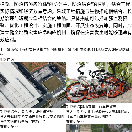
建议。防治措施应遵循“预防为主、防治结合”的原则，结合工程
实际情况和经济效益考虑，采取工程措施与生物措施相结合、长
期治理与短期应急相结合的策略。具体措施可包括加强监测预
警、优化工程设计、实施工程加固、开展生态恢复等。同时，应
建立健全地质灾害应急响应机制，确保在灾害发生时能够迅速有
效应对。
上一篇:
桥梁工程地灾评估报告如何编制
下一篇:
益阳市公路项目地质灾害评估案例阐
述
相关内容
华咨交通|城市共享自行车投放总...
今天，华咨交通工程师来和大家聊聊城市
华咨交通在开展长沙交评的独特技...
共享自行车投放总量预测这个...
今天来聊聊华咨交通在开展长沙交通影响
查看更多>>
评价方面的那些厉害技巧。全...
查看更多>>