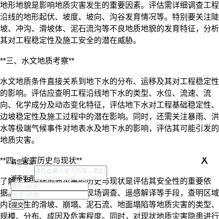
地形地貌是影响地质灾害发生的重要因素。评估需详细调查工程
沿线的地形起伏、坡度、坡向、沟谷发育情况等。特别要关注陡
坡、冲沟、滑坡体、泥石流沟等不良地质地貌的发育特征，分析
其对工程稳定性及施工安全的潜在威胁。
**三、水文地质考察**
水文地质条件直接关系到地下水的分布、运移及其对工程稳定性
的影响。评估应查明工程沿线地下水的类型、水位、流速、流
向、化学成分及动态变化特征，评估地下水对工程基础稳定性、
边坡稳定性及施工过程中的潜在影响。同时，还需关注暴雨、洪
水等极端气候事件对地表水及地下水的影响，评估其可能引发的
地质灾害。
x
**四、灾害历史与现状**
请您留言
湖南华咨
了解工程沿线地质灾害的历史与现状是评估其安全性的重要依
据。通过收集历史资料、现场调查、遥感解译等手段，查明区域
内已发生的滑坡、崩塌、泥石流、地面塌陷等地质灾害的类型、
规模、分布、成因及危害程度。同时，对现状地质灾害隐患进行