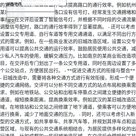
湖南华咨
的复杂交叉口，或者设置环岛来提高路口的通行效率。例如杭州
某旧城改造区域，原来的路口没有信号灯，经常发生交通拥堵和
事故，在交评后设置了智能信号灯，并根据不同时段的交通流量
调整信号配时，路口的通行效率得到了显著提高。 - 还可以考虑
设置公交专用道、自行车道等专用交通通道，以满足不同出行方
式的需求。例如，在一些商业发达的旧城改造区域，设置公交专
用道可以提高公共交通的运行效率，鼓励居民使用公共交通，减
少私人汽车的使用，缓解交通压力。比如南京的某商业街改造项
目，在交评后专门划出了一条公交专用道，同时在周边设置了多
个公交站点，方便居民出行。 - **促进交通方式的衔接与整合**
- 旧城改造中，需要将各种交通方式进行有效衔接，形成一个便
捷的交通网络。交评可以分析不同交通方式的站点布局和换乘需
求，例如在地铁站、公交站和出租车停靠点之间建立便捷的步行
通道，缩短换乘距离，提高换乘效率。例如武汉的某旧城改造区
域，在地铁站和公交站之间修建了地下通道，使乘客可以方便地
进行换乘，减少了地面交通的压力。 - 同时，还可以考虑引入新
型的交通方式，如共享单车、共享汽车等，并规划其停车点和运
营区域，与现有的公共交通系统相结合，为居民提供多样化的出