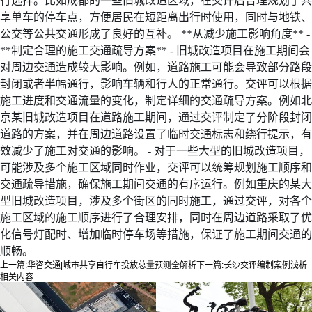
行选择。比如成都的一些旧城改造区域，在交评后合理规划了共
享单车的停车点，方便居民在短距离出行时使用，同时与地铁、
公交等公共交通形成了良好的互补。 **从减少施工影响角度** -
**制定合理的施工交通疏导方案** - 旧城改造项目在施工期间会
对周边交通造成较大影响。例如，道路施工可能会导致部分路段
封闭或者半幅通行，影响车辆和行人的正常通行。交评可以根据
施工进度和交通流量的变化，制定详细的交通疏导方案。例如北
京某旧城改造项目在道路施工期间，通过交评制定了分阶段封闭
道路的方案，并在周边道路设置了临时交通标志和绕行提示，有
效减少了施工对交通的影响。 - 对于一些大型的旧城改造项目，
可能涉及多个施工区域同时作业，交评可以统筹规划施工顺序和
交通疏导措施，确保施工期间交通的有序运行。例如重庆的某大
型旧城改造项目，涉及多个街区的同时施工，通过交评，对各个
施工区域的施工顺序进行了合理安排，同时在周边道路采取了优
化信号灯配时、增加临时停车场等措施，保证了施工期间交通的
顺畅。
上一篇:
华咨交通|城市共享自行车投放总量预测全解析
下一篇:
长沙交评编制案例浅析
相关内容