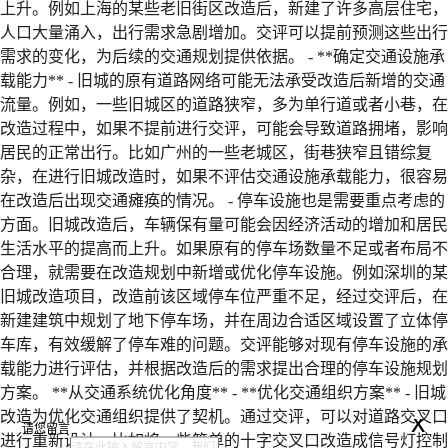
上升。例如上海的某些老旧街区改造后，新建了许多高层住宅，
人口大量涌入，出行需求急剧增加。交评可以提前预测这些出行
需求的变化，为后续的交通规划提供依据。 - **确定交通设施承
载能力** - 旧城的原有道路网络可能无法承受改造后新增的交通
流量。例如，一些旧城区的道路狭窄，多为单行道或者小巷，在
改造过程中，如果不提前进行交评，可能会导致道路拥堵，影响
居民的正常出行。比如广州的一些老城区，街巷狭窄且错综复
杂，在进行旧城改造时，如果不评估交通设施承载能力，很容易
在改造后出现交通瘫痪的情况。 - 停车设施也是需要重点考虑的
方面。旧城改造后，车辆保有量可能会因经济活动的增加和居民
生活水平的提高而上升。如果原有的停车场数量不足或者布局不
合理，就需要在改造规划中新增或优化停车设施。例如深圳的某
旧城改造项目，改造前该区域停车位严重不足，经过交评后，在
新建建筑中规划了地下停车场，并在周边合适区域设置了立体停
车库，有效缓解了停车难的问题。交评能够对现有停车设施的承
载能力进行评估，并根据改造后的需求提出合理的停车设施规划
方案。 **从交通系统优化角度** - **优化交通组织方案** - 旧城
x
改造为优化交通组织提供了契机。通过交评，可以对道路交叉口
请您留言
进行重新设计，比如将一些简单的十字交叉口改造成信号灯控制