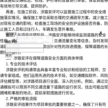
属设施如交通标志、标线、护栏等的设置进行审查，保证其能够
有效地引导交通、提供防护。
再者，在施工阶段，涉路安评可以监督施工过程中的安全措
施落实情况。确保施工单位采取合理的交通疏导方案，减少施工
对现有交通的影响；检查施工现场的安全防护设施是否完备，防
止施工人员和过往行人、车辆发生意外事故。
x
请您留言
最后，在项目运营阶段，涉路安评能够持续监测道路的安全
性能。通过收集交通事故数据、交通流量变化等信息，及时发现
湖南华咨
道路存在的安全问题，并提出针对性的改进措施，保障道路的长
期安全运行。
二、涉路安评在保障道路安全方面的具体举措
1. 专业的技术评估
涉路安评机构通常由具备丰富专业知识和经验的工程师、交
通专家组成。他们运用先进的技术手段，如交通模拟软件、风险
评估模型等，对涉路项目进行全面、深入的分析。例如，通过交
通模拟可以预测不同交通流量下道路的运行状况，找出可能出现
拥堵和事故的地点，提前采取措施进行优化。
2. 严格的审批流程
涉路安评结果作为项目审批的重要依据之一，确保了只有符