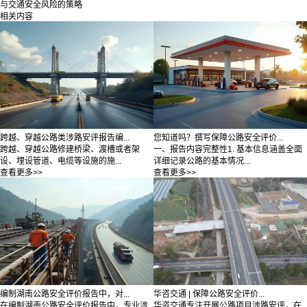
与交通安全风险的策略
相关内容
跨越、穿越公路类涉路安评报告编...
您知道吗？撰写保障公路安全评价...
跨越、穿越公路修建桥梁、渡槽或者架
一、报告内容完整性1. 基本信息涵盖全面
设、埋设管道、电缆等设施的施...
详细记录公路的基本情况...
查看更多>>
查看更多>>
编制湖南公路安全评价报告中，对...
华咨交通 | 保障公路安全评价...
在编制湖南公路安全评价报告中，专业涉
华咨交通专注开展公路项目涉路安评，在