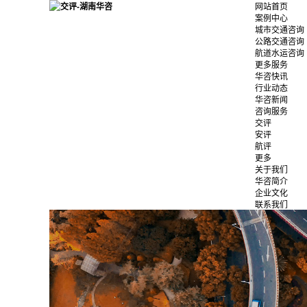
网站首页
案例中心
城市交通咨询
公路交通咨询
航道水运咨询
更多服务
华咨快讯
行业动态
华咨新闻
咨询服务
交评
安评
航评
更多
关于我们
华咨简介
企业文化
联系我们