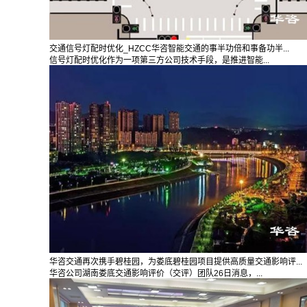
交通信号灯配时优化_HZCC华咨智能交通的事半功倍和事备功半...
信号灯配时优化作为一项第三方公司技术手段，是推进智能...
华咨交通再次携手碧桂园，为娄底碧桂园项目提供高质量交通影响评...
华咨公司湖南娄底交通影响评价（交评）团队26日消息，...