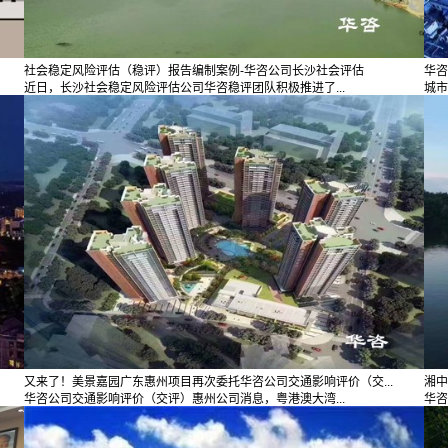
社会稳定风险评估（稳评）报告编制案例-华咨公司长沙社会评估
华咨
近日，长沙社会稳定风险评估公司华咨稳评团队积极推进了...
城市
又来了！美景嘉园广东惠州项目再次委托华咨公司交通影响评价（交...
湘中
华咨公司交通影响评价（交评）惠州公司消息，粤港澳大湾...
华咨