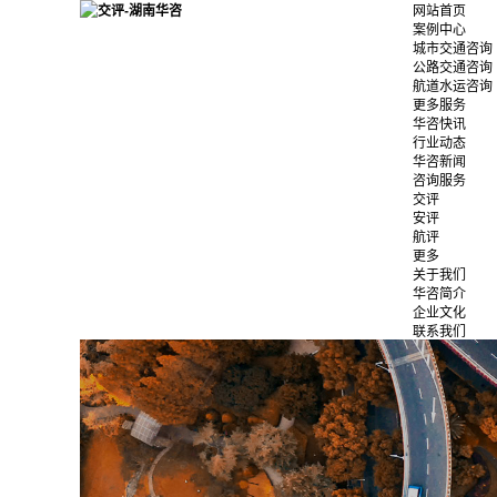
网站首页
案例中心
城市交通咨询
公路交通咨询
航道水运咨询
更多服务
华咨快讯
行业动态
华咨新闻
咨询服务
交评
安评
航评
更多
关于我们
华咨简介
企业文化
联系我们