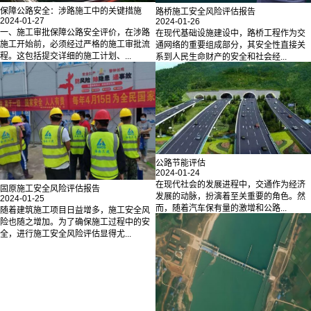
保障公路安全：涉路施工中的关键措施
路桥施工安全风险评估报告
2024-01-27
2024-01-26
一、施工审批保障公路安全评价，在涉路
在现代基础设施建设中，路桥工程作为交
施工开始前，必须经过严格的施工审批流
通网络的重要组成部分，其安全性直接关
程。这包括提交详细的施工计划、...
系到人民生命财产的安全和社会经...
公路节能评估
2024-01-24
在现代社会的发展进程中，交通作为经济
固原施工安全风险评估报告
发展的动脉，扮演着至关重要的角色。然
2024-01-25
而，随着汽车保有量的激增和公路...
随着建筑施工项目日益增多，施工安全风
险也随之增加。为了确保施工过程中的安
全，进行施工安全风险评估显得尤...