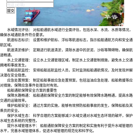
水域情况评估： 对船舶通航水域进行全面评估，包括水深、水流、水质等情况，
确保水域通航条件符合要求。
航道标志标识： 设置和维护航标、浮标等航道标志，指示船舶通航方向和安全通
航区域。
航道清淤维护： 定期进行航道清淤，清除水道中的淤泥、沙砾等障碍物，确保航
道畅通。
水上交通管理： 设立水上交通管理区域，制定水上交通管制措施，避免水上交通
拥堵和事故发生。
船舶巡航监控： 安排船舶巡航监控人员，实时监测船舶通航情况，及时发现并解
决潜在安全隐患。
应急处置预案： 制定船舶事故应急处置预案，包括溢油应急处理、船舶救援等应
对措施，保障应急事件处理及时有效。
船舶通航保障安全方案的重要性
保障水路畅通： 船舶通航保障安全方案的制定能够有效保障水路畅通，提高水路
交通的运输效率。
维护船舶安全： 通过方案的实施，能够有效预防船舶事故的发生，保障船舶及其
乘员的安全。
保护水域生态： 科学合理的方案能够减少水域交通对水域生态环境的破坏，保护
水域生态系统的完整性。
提升水域管理水平： 船舶通航保障安全方案的制定和实施有利于提升水域管理的
水平，完善水域管理体系，促进水域管理的规范化和科学化。