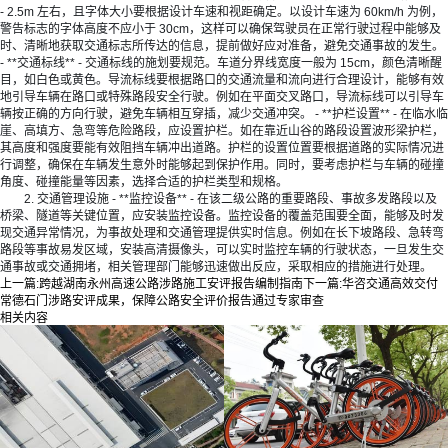
- 2.5m 左右，且字体大小要根据设计车速和视距确定。以设计车速为 60km/h 为例，
警告标志的字体高度不应小于 30cm，这样可以确保驾驶员在正常行驶过程中能够及
时、清晰地获取交通标志所传达的信息，提前做好应对准备，避免交通事故的发生。
- **交通标线** - 交通标线的施划要规范。车道分界线宽度一般为 15cm，颜色清晰醒
目，如白色或黄色。导流标线要根据路口的交通流量和流向进行合理设计，能够有效
地引导车辆在路口或特殊路段安全行驶。例如在平面交叉路口，导流标线可以引导车
辆按正确的方向行驶，避免车辆相互穿插，减少交通冲突。 - **护栏设置** - 在临水临
崖、高填方、急弯等危险路段，应设置护栏。如在靠近山谷的路段设置波形梁护栏，
其高度和强度要能有效阻挡车辆冲出道路。护栏的设置位置要根据道路的实际情况进
行调整，确保在车辆发生意外时能够起到保护作用。同时，要考虑护栏与车辆的碰撞
角度、碰撞能量等因素，选择合适的护栏类型和规格。
2. 交通管理设施 - **监控设备** - 在该二级公路的重要路段、事故多发路段以及
桥梁、隧道等关键位置，应安装监控设备。监控设备的覆盖范围要全面，能够及时发
现交通异常情况，为事故处理和交通管理提供实时信息。例如在长下坡路段、急转弯
路段等事故易发区域，安装高清摄像头，可以实时监控车辆的行驶状态，一旦发生交
通事故或交通拥堵，相关管理部门能够迅速做出反应，采取相应的措施进行处理。
上一篇:
跨越湖南永州高速公路涉路施工安评报告编制指南
下一篇:
华咨交通高效交付
常德石门涉路安评成果，保障公路安全评价报告通过专家审查
相关内容