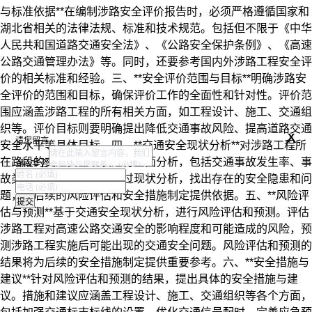
与标准依据**在编制涉路安全评价报告时，必须严格遵循国家和
湖北省相关的法律法规、标准和技术规范。包括但不限于《中华
人民共和国道路交通安全法》、《公路安全保护条例》、《高速
公路交通管理办法》等。同时，还要参考国内外涉路工程安全评
价的相关标准和经验。三、**安全评价范围与目标**明确涉路安
全评价的范围和目标，确保评价工作的全面性和针对性。评价范
围应涵盖涉路工程的所有相关方面，如工程设计、施工、交通组
织等。评价目标则要明确提出降低交通事故风险、提高道路交通
x
请您留言
安全水平等具体目标。四、**交通安全现状分析**对涉路工程所
在路段的交通安全现状进行全面分析，包括交通事故发生率、事
湖南华咨
故类型、事故原因等。通过现状分析，找出存在的安全隐患和问
题，为后续的风险评估和安全措施制定提供依据。五、**风险评
估与预测**基于交通安全现状分析，进行风险评估和预测。评估
涉路工程对高速公路交通安全的影响程度和可能造成的风险，预
测涉路工程实施后可能出现的交通安全问题。风险评估和预测的
结果将为后续的安全措施制定提供重要参考。六、**安全措施与
建议**针对风险评估和预测的结果，提出具体的安全措施与建
议。措施和建议应涵盖工程设计、施工、交通组织等各个方面，