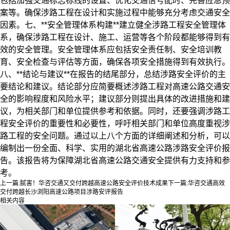
包括加强交通标志标线的设置、优化交通信号配时、完善应急预
案等。确保涉路工程在设计和实施过程中能够充分考虑交通安全
因素。七、**安全管理体系构建**建立健全涉路工程安全管理体
系，确保涉路工程在设计、施工、运营等各个阶段都能够得到有
效的安全管理。安全管理体系应包括安全责任制、安全培训教
育、安全检查与评估等方面，确保各项安全措施得到有效执行。
八、**结论与建议**在报告的结尾部分，总结涉路安全评价的主
要结论和建议。结论部分应简要概述涉路工程对高速公路交通安
全的影响程度和风险水平；建议部分则提出具体的改进措施和建
议，为相关部门和单位提供参考和依据。同时，还要强调涉路工
程安全评价的重要性和必要性，呼吁相关部门和单位高度重视涉
路工程的安全问题。通过以上八个方面的详细阐述和分析，可以
编制出一份全面、科学、实用的湖北省高速公路涉路安全评价报
告。该报告将为保障湖北省高速公路交通安全提供有力支持和参
考。
上一篇:
腻害！华咨交通又交付跨越高速公路安全评价技术成果
下一篇:
华咨交通高效
交付跨越长沙浏阳高速公路项目涉路安评报告
相关内容