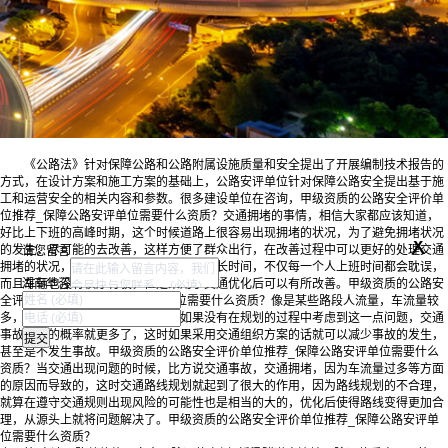
《公路法》针对保障公路和公路附属设施质量和安全提出了开展编制技术报告的
方式，在设计方案和施工方案的基础上，公路安评单位针对保障公路安全提出基于施
工和运营安全的相关内容和参数。很多建设单位在咨询，甲级资质的公路安全评价单
位推荐_保障公路安评单位需要什么资质？交通拥堵的事情，相信大家都应该知道，
好比上下班的高峰时期，这个时候道路上很容易出现拥堵的状况，为了避免拥堵状况
x
的发生，尽可能的去改善，这样方便了群众出行，在改善过程中可以更好的处理交通
请您留言
拥堵的状况，就像是在上班的路上拥堵过长时间，不仅每一个人上班时间都会耽误，
湖南华咨
而且车辆也没有秩序行驶，但是采用了交通优化后可以有所改善。甲级资质的公路安
全评价单位推荐_保障公路安评单位需要什么资质？像是某些路段人流量，车流量较
多，而这时很容易发生交通事故，如果没有在规划的过程中考虑到这一点问题，交通
事故发生的概率就更多了，这时如果采用交通组织方案的话就可以减少事故的发生，
甚至是不发生事故。甲级资质的公路安全评价单位推荐_保障公路安评单位需要什么
资质？当交通出现问题的时候，比方说交通事故，交通拥堵，因为车流量过多等方面
的原因而导致的，这时交通路线规划就起到了很大的作用，因为路线规划的不合理，
就算在遵守交通规则出现风险的可能性也是相当的大的，优化后使得路线变得更加合
理，从源头上就将问题解决了。甲级资质的公路安全评价单位推荐_保障公路安评单
位需要什么资质？