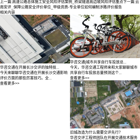
上一篇:
高速公路总体施工安全风险评估案例_桥梁隧道高边坡风险评估重点
下一篇:
云
南安评_保障公路安全评价单位_甲级资质-专业单位如何编制涉路评价报告
相关内容
华咨交通|城市共享自行车投放总...
今天，华咨交通工程师来和大家聊聊城市
华咨交通在开展长沙交评的独特技...
共享自行车投放总量预测这个...
今天来聊聊华咨交通在开展长沙交通影响
查看更多>>
评价方面的那些厉害技巧。全...
查看更多>>
旧城改造为什么需要交评先行？
华咨交评工程师团队在开展交通技术服务