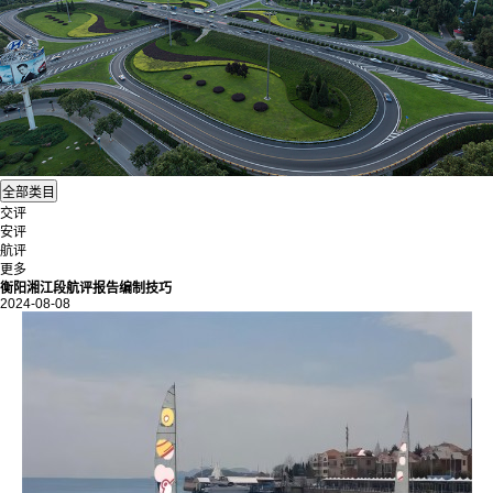
交评
安评
航评
更多
衡阳湘江段航评报告编制技巧
2024-08-08