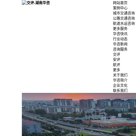
网站首页
案例中心
城市交通咨询
公路交通咨询
航道水运咨询
更多服务
华咨快讯
行业动态
华咨新闻
咨询服务
交评
安评
航评
更多
关于我们
华咨简介
企业文化
联系我们