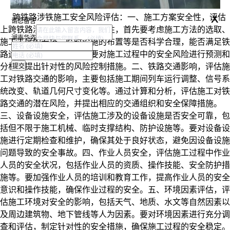
x
跨铁路涉铁施工安全风险评估：
一、施工方案安全性，
评估
请您留言
上跨铁路涉铁施工方案的安全性，首先要考虑施工方法的选取、
湖南华咨
施工工序的安排、临时设施的布置等是否科学合理，能否满足铁
路运营安全要求。同时，要对施工过程中的安全风险进行预测和
分析，提出针对性的风险控制措施。
二、铁路交通影响，
评估施
工对铁路交通的影响，主要包括施工期间列车运行调整、信号系
统改变、轨道几何尺寸变化等。通过计算和分析，评估施工对铁
路交通的潜在风险，并提出相应的交通组织和安全保障措施。
三、设备设施安全，
评估施工涉及的设备设施是否安全可靠，包
括但不限于施工机械、临时支撑结构、防护设施等。要对设备设
施进行定期检查和维护，确保其处于良好状态，避免因设备设施
问题导致的安全事故。
四、作业人员安全，
评估施工过程中作业
人员的安全状况，包括作业人员的资质、操作技能、安全防护措
施等。要加强作业人员的培训和教育工作，提高作业人员的安全
意识和操作技能，确保作业过程的安全。
五、环境因素评估，
评
估施工环境对安全的影响，包括天气、地质、水文等自然因素以
及周边建筑物、地下管线等人为因素。要对环境因素进行充分调
查和评估，制定针对性的安全措施，确保施工过程的安全稳定。