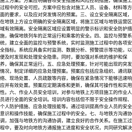
施工方案。方案应明确各项安全措施和风险控制措施，确保施工
过程中的安全可控。方案中应包含对施工人员、设备、材料等方
面的要求，以及应对突发情况的预案。
三、设立安全隔离区域，
在地铁上方设立明确的安全隔离区域，将施工区域与地铁运营区
域有效隔离。安全隔离区域应设置明显的警示标识和安全防护措
施，确保地铁列车的正常运行和乘客的安全。
四、监控与预警系
统，
建立全面的监控与预警系统，实时监测施工过程中的各项安
全指标。系统应具备实时监测、数据分析、预警提示等功能，以
便及时发现和处理安全隐患。同时，要加强对系统的维护和保
养，确保其正常运行。
五、应急处理预案，
针对可能出现的突发
情况，制定详细的应急处理预案。预案应包括应急组织、通讯联
络、现场处置、人员疏散等内容，确保在紧急情况下能够迅速响
应并有效处置。预案应定期演练和更新，确保其可操作性和实用
性。
六、作业人员安全培训，
对参与地铁上方项目施工的作业人
员进行全面的安全培训。培训内容包括但不限于安全操作规程、
个人防护措施、应急处理技能等。通过培训提高作业人员的安全
意识和操作技能，确保施工过程中的安全。
七、与地铁方沟通协
调，
加强与地铁方的沟通协调，建立良好的合作关系。在施工过
程中，要及时向地铁方通报施工进度和安全状况，共同研究解决