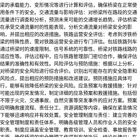
梁的承载能力、变形情况等进行计算和评估，确保桥梁在正常使
用条件下的安全。
交通流量与影响评估：
对桥梁所在路段的交通
流量进行调查和分析，预测未来可能的交通增长趋势。评估桥梁
在承受交通流量时的性能表现，分析交通流量对桥梁安全的影
响，并提出相应的改进措施。
铁路运营安全评估：
考虑到涉铁桥
梁的特殊性质，需对铁路运营安全进行专门评估。包括铁路列车
通过桥梁时的速度限制、信号系统的可靠性、桥梁对铁路线路的
适应性等。评估过程中，应与铁路管理部门密切合作，确保评估
结果的准确性和有效性。
风险评估与预防措施：
根据以上分析，
对桥梁的安全风险进行综合评价。识别出可能存在的安全隐患和
风险点，提出相应的预防措施和改进建议。预防措施应具体可
行，能够有效降低桥梁的安全风险。
应急预案与救援措施：
针对
可能出现的突发情况，制定详细的应急预案和救援措施。包括但
不限于火灾、交通事故、自然灾害等突发事件的应对方案。预案
应明确救援流程、责任分工、资源调配等内容，确保在紧急情况
下能够迅速响应并有效处置。
安全管理制度与责任：
建立完善的
安全管理制度和责任体系，明确各级管理人员和作业人员的安全
职责。制度应涵盖安全管理、教育培训、安全检查、事故报告等