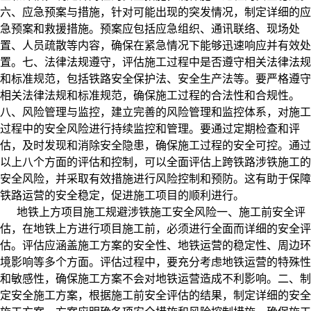
六、应急预案与措施，
针对可能出现的突发情况，制定详细的应
急预案和救援措施。预案应包括应急组织、通讯联络、现场处
置、人员疏散等内容，确保在紧急情况下能够迅速响应并有效处
置。
七、法律法规遵守，
评估施工过程中是否遵守相关法律法规
和标准规范，包括铁路安全保护法、安全生产法等。要严格遵守
相关法律法规和标准规范，确保施工过程的合法性和合规性。
八、风险管理与监控，
建立完善的风险管理和监控体系，对施工
过程中的安全风险进行持续监控和管理。要通过定期检查和评
估，及时发现和消除安全隐患，确保施工过程的安全可控。
通过
以上八个方面的评估和控制，可以全面评估上跨铁路涉铁施工的
安全风险，并采取有效措施进行风险控制和预防。这有助于保障
铁路运营的安全稳定，促进施工项目的顺利进行。
地铁上方项目施工规避涉铁施工安全风险
一、施工前安全评
估，
在地铁上方进行项目施工前，必须进行全面而详细的安全评
估。评估应涵盖施工方案的安全性、地铁运营的稳定性、周边环
境影响等多个方面。评估过程中，要充分考虑地铁运营的特殊性
和敏感性，确保施工方案不会对地铁运营造成不利影响。
二、制
定安全施工方案，
根据施工前安全评估的结果，制定详细的安全