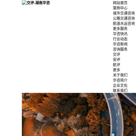
网站首页
案例中心
城市交通咨询
公路交通咨询
航道水运咨询
更多服务
华咨快讯
行业动态
华咨新闻
咨询服务
交评
安评
航评
更多
关于我们
华咨简介
企业文化
联系我们