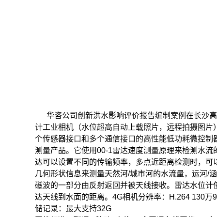
华咨公司创新洪水影响评价报告编制案例在长沙高
计
工业相机（水位超高自动上载照片，远程拍摄图片
个传感器接口和多个通信接口的高性能低功耗微控制
测量产品。它使用00-1雷达速度测量原理来检测水
达可以设置不同的传输频率，多点近距离检测时，可
几何形状信息来测量天然河/城市河的水流量，运河/涵
磁波的一部分由反射返回并被天线接收。雷达水位计使
达天线到水面的距离。
4G相机
分辨率：H.264 130万9
储记录：最大支持32G