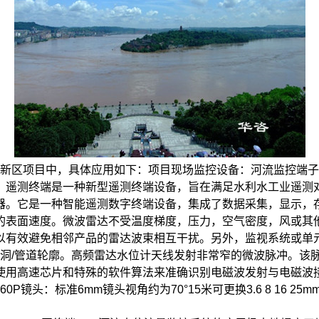
新区项目中，具体应用如下：
项目现场监控设备：
河流监控端子
）
遥测终端是一种新型遥测终端设备，旨在满足水利水工业遥测
器。它是一种智能遥测数字终端设备，集成了数据采集，显示，
流的表面速度。微波雷达不受温度梯度，压力，空气密度，风或
以有效避免相邻产品的雷达波束相互干扰。另外，监视系统或单
洞/管道轮廓。
高频雷达水位计天线发射非常窄的微波脉冲。该
用高速芯片和特殊的软件算法来准确识别电磁波发射与电磁波接
60P
镜头：标准6mm镜头视角约为70°15米可更换3.6 8 16 25m