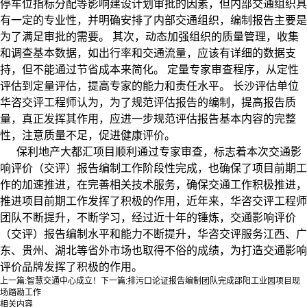
停车位指标分配等影响建设计划审批的因素，但内部交通组织具
有一定的专业性，并明确安排了内部交通组织，编制报告主要是
为了满足审批的需要。
其次，动态加强组织的质量管理，收集
和调查基本数据，如出行率和交通流量，应该有详细的数据支
持，但不能通过节省成本来简化。
定量专家审查程序，从定性
评估到定量评估，提高专家的能力和责任水平。
长沙评估单位
华咨交评工程师认为，为了规范评估报告的编制，提高报告质
量，真正发挥其作用，应进一步规范评估报告基本内容的完整
性，注意质量不足，促进健康评价。
保利地产大都汇项目顺利通过专家审查，标志着本次交通影
响评价（交评）报告编制工作阶段性完成，也确保了项目前期工
作的加速推进，在完善相关技术服务，确保交通工作积极推进，
推进项目前期工作发挥了积极的作用，近年来，华咨交评工程师
团队不断提升，不断学习，经过近十年的锤炼，交通影响评价
（交评）报告编制水平和能力不断提升，华咨交评服务江西、广
东、贵州、湖北等省外市场也取得不俗的成绩，为打造交通影响
评价品牌发挥了积极的作用。
上一篇:
智慧交通中心成立！
下一篇:
排污口论证报告编制团队完成邵阳工业园项目现
场踏勘工作
相关内容