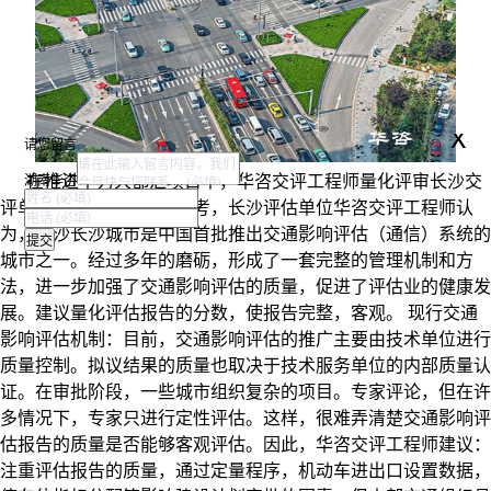
x
请您留言
湖南华咨
在推进不力大都汇项目中，华咨交评工程师量化评审长沙交
评单位工作质量的技术思考，
长沙评估单位华咨交评工程师认
为，长沙长沙城市是中国首批推出交通影响评估（通信）系统的
城市之一。经过多年的磨砺，形成了一套完整的管理机制和方
法，进一步加强了交通影响评估的质量，促进了评估业的健康发
展。建议量化评估报告的分数，使报告完整，客观。
现行交通
影响评估机制：目前，交通影响评估的推广主要由技术单位进行
质量控制。拟议结果的质量也取决于技术服务单位的内部质量认
证。在审批阶段，一些城市组织复杂的项目。专家评论，但在许
多情况下，专家只进行定性评估。这样，很难弄清楚交通影响评
估报告的质量是否能够客观评估。
因此，华咨交评工程师建议：
注重评估报告的质量，通过定量程序，机动车进出口设置数据，