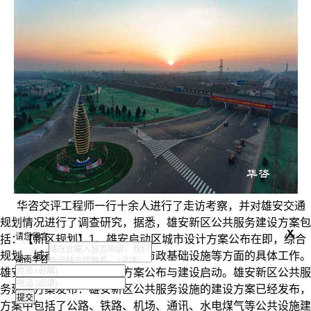
华咨交评工程师一行十余人进行了走访考察，并对雄安交通
规划情况进行了调查研究，据悉，雄安新区公共服务建设方案包
x
请您留言
括：
【新区规划】
1、雄安启动区城市设计方案公布在即，
综合
规划、城市设计、园林绿化、市政基础设施等方面的具体工作。
湖南华咨
雄安新区启动区城市设计方案公布与建设启动。
雄安新区公共服
务建设方案发布：
雄安新区公共服务设施的建设方案已经发布，
方案中包括了公路、铁路、机场、通讯、水电煤气等公共设施建