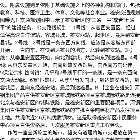
设。附属设施则是依附于基础设施之上的各种机构和部门，包括
教育、科技、医疗卫生、体育、文化等社会事业。
雄安交通规划
图曝光！
交通规划图中显示了雄安新区的“三通一平”或者“七通一
平”的建设任务。
公交路线规划 ：
1号线：从容西安置区，经过
津保高速白洋淀站，容城县城，雄安西站，起步区，最后到安新
县城。
2号线：2号线是一条东西方向线，应该是从容城东南部
开始，一直向东，在快到达雄县的地方，北转到雄安站。
3号
线：从寨里安置区开始，向北到容城，然后向东到达雄县。
4号
线: 从容东安置区开始，向南到雄安西站后，向西南方向延伸。
5保定徐水-昝岗镇：几乎和2号线平行的一条线，是一条东西向
交通大动脉。
6寨里-雄县：从寨里出发向北，到达雄安西站，到
容城后，直向东经雄安站，最后到达雄县。
B.【企业在雄安】
河
钢集团产品直供雄安新区京雄城际铁路项目
京雄城际铁路是连接
北京与雄安新区的城际铁路，是雄安新区的重要配套项目。河钢
集团直供雄安新区京雄城际铁路的首批百余吨建材产品发往项目
工地。共提供近2.6万吨优质钢材。这是取得雄安新区市民服务
中心项目直供资格后，再次服务雄安新区重点工程建设。
作为一座全新屹立的城市，雄安有道理将城市交通放在第一