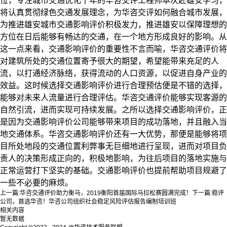
位，专注城市交通优化十年的华咨交评工程师本次赴雄安学习，
将认真贯彻绿色交通发展理念，为华咨交评如何融合城市发展，
为推进雄安城市交通影响评价积极发力，推进雄安以保障理想的
方位在日后能够有畅达的交通，在一个地方形成良好的影响。从
这一点来看，交通影响评价的重要性不言而喻，华咨交通评价将
对建筑所处的交通位置寄予很大的期望，希望能带来充足的人
流，以打通经济脉络，获得流动的人口资源，以促进自身产业的
效益。这时候选择交通影响评价进行合理预估便是不错的选择，
能够对未来人流量进行合理评估。华咨交通评价
能够实现客源的
自然引流，进而实现可持续发展。之所以选择交通影响评价，正
是因为交通影响评价公司能够带来项目的成功落地，并且融入当
地交通体系。华咨
交通影响评价还有一大优势，那便是能够将项
目所处地段的交通位置利弊事无巨细地进行呈现，进而对项目负
责人的决策形成正向的，积极地影响，为往后项目的落地实施与
正常运营打下坚实的基础。交通影响评价也提前帮助项目规避了
一些不必要的麻烦。
上一篇:
华咨交通评价助力衡马，2019衡阳首届国际马拉松赛圆满完成！
下一篇:
稳评
公司，首选华咨！华咨公司组织社会稳定风险评估报告编制培训班
相关内容
暂无数据