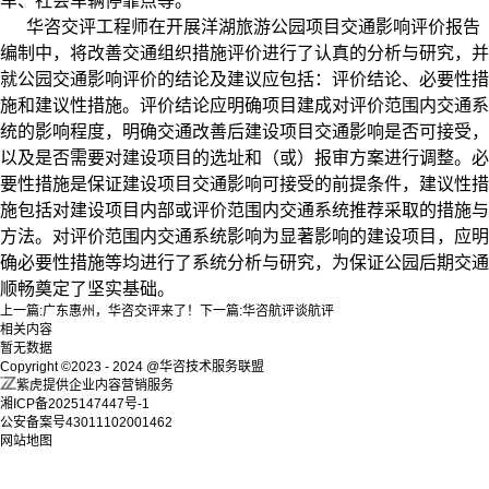
车、社会车辆停靠点等。
华咨交评工程师在开展洋湖旅游公园项目交通影响评价报告
编制中，将改善交通组织措施评价进行了认真的分析与研究，并
就公园
交通影响评价的结论及建议应包括：评价结论、必要性措
施和建议性措施。
评价结论应明确项目建成对评价范围内交通系
统的影响程度，明确交通改
善后建设项目交通影响是否可接受，
以及是否需要对建设项目的选址和（或）报审方案进行调整。
必
要性措施是保证建设项目交通影响可接受的前提条件，建议性措
施包括
对建设项目内部或评价范围内交通系统推荐采取的措施与
方法。对评价范围内交
通系统影响为显著影响的建设项目，应明
确必要性措施等均进行了系统分析与研究，为保证公园后期交通
顺畅奠定了坚实基础。
上一篇:
广东惠州，华咨交评来了！
下一篇:
华咨航评谈航评
相关内容
暂无数据
Copyright ©2023 - 2024 @华咨技术服务联盟
紫虎提供企业内容营销服务
湘ICP备2025147447号-1
公安备案号43011102001462
网站地图