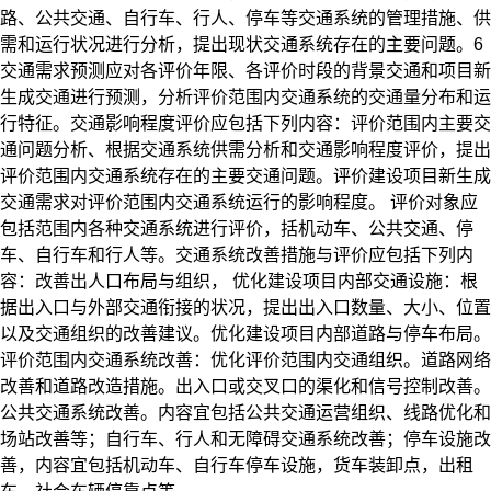
路、公共交通、自行车、行人、停车等交通系统的管理措施、供
需和运行状况进行分析，提出现状交通系统存在的主要问题。
6
交通需求预测应对各评价年限、各评价时段的背景交通和项目新
生成交通进行预测，分析评价范围内交通系统的交通量分布和运
行特征。
交通影响程度评价应包括下列内容：
评价范围内主要交
通问题分析、根据交通系统供需分析和交通影响程度评价，提出
评价范围内交通系统存在的主要交通问题。
评价建设项目新生成
交通需求对评价范围内交通系统运行的影响程度。 评价对象应
包括范围内各种交通系统进行评价，括机动车、公共交通、停
车、自行车和行人等。
交通系统改善措施与评价应包括下列内
容：
改善出人口布局与组织， 优化建设项目内部交通设施：
根
据出入口与外部交通衔接的状况，提出出入口数量、大小、位置
以及交通组织的改善建议。
优化建设项目内部道路与停车布局。
评价范围内交通系统改善：
优化评价范围内交通组织。
道路网络
改善和道路改造措施。
出入口或交叉口的渠化和信号控制改善。
公共交通系统改善。内容宜包括公共交通运营组织、线路优化和
场站改善等；
自行车、行人和无障碍交通系统改善；
停车设施改
善，内容宜包括机动车、自行车停车设施，货车装卸点，出租