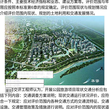
计条件、主要技术经济指标和业态、建设方案等。
评价范围与年
限应按照本标准第6章的规定确定。
评价范围现状与规划情况应
介绍评价范围内现状、规划的土地利用和交通发展情况。
x
请您留言
湖南华咨
华咨交评工程师认为，开展公园旅游项目现状交通分析应包
括下列内容：
交通调查方案说明；
现状交通运行状况评价，应符
合一下规定：
应对评价范围内各种交通方式的交通流特征、交通
设施、交通管理
政策及措施进行说明。
应对评价范围内的现状道