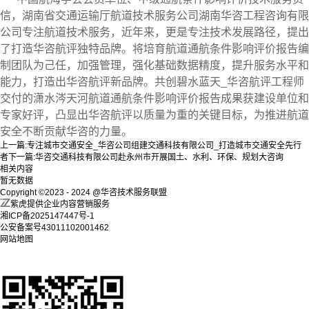
信，湖南省交通运输厅航道技术服务公司湖南华咨工程咨询有限
公司专注航道技术服务，近年来，更是专注技术发展路径，提出
了打造华咨航评独特品牌。将培育航道通航条件影响评价报告编
制团队为己任，加强管理，强化基础数据精度，提升服务水平和
能力，打造出华咨航评新品牌。共创碧水蓝天_华咨航评工程师
交付的潇水涔天河航道通航条件影响评价报告成果获建设单位和
专家好评，凸显出华咨航评以质量为重的关键目标，为推进航道
安全不断贡献华咨的力量。
上一篇:
专注城市交通安全_华咨公司组建交通科技有限公司_打造城市交通安全先行
者
下一篇:
华咨交通科技有限公司赴永州市开展国土、水利、环保、规划大咨询
相关内容
暂无数据
Copyright ©2023 - 2024 @华咨技术服务联盟
紫虎提供企业内容营销服务
湘ICP备2025147447号-1
公安备案号43011102001462
网站地图