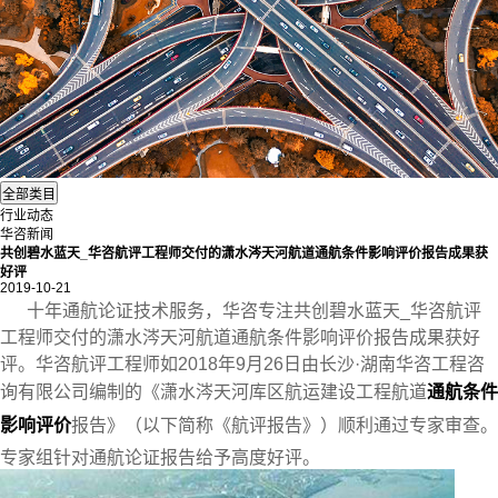
行业动态
华咨新闻
共创碧水蓝天_华咨航评工程师交付的潇水涔天河航道通航条件影响评价报告成果获
好评
2019-10-21
十年
通航论证
技术服务，华咨专注共创碧水蓝天_华咨航评
工程师交付的潇水涔天河航道通航条件影响评价报告成果获好
评。华咨航评工程师如2018年9月26日由长沙·湖南华咨工程咨
询有限公司编制的《潇水涔天河库区航运建设工程航道
通航条件
影响评价
报告》（以下简称《航评报告》）顺利通过专家审查。
专家组针对通航论证报告给予高度好评。