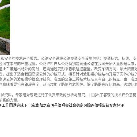
和安全的技术评价报告。公路安全设施公路交通安全设施包括：交通标志、标线、安
轻潜在事故的严重程度。公路护栏自从公路特别是高速公路在我国开始大量修建以来
阻止车辆越出路外的同时，还需通过变形来吸收碰撞能量，改变车辆方向，最大限度
性，提出了适合我国高速公路的护栏形式。接着针对波形梁护栏结构开展了实体护栏
高速公路的波形梁护栏合理结构。我国的公路工程技术标准具有自己的特点。由于我
也意味着要抬高路堤高度，从而增加了路侧的危险性。除了路堤高度比较高，边坡比
状资料，专家组对现场进行了认真细致的分析与研究，并提出了客观的技术评价意见
华咨的力量。
查工作圆满完成
下一篇:
鄱阳之夜明星演唱会社会稳定风险评估报告获专家好评