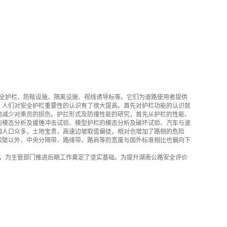
全护栏、防眩设施、隔离设施、视线诱导标等。它们为道路使用者提供
，人们对安全护栏重要性的认识有了很大提高。首先对护栏功能的认识就
地减少对乘员的损伤。护拦形式及防撞性能的研究，首先从护栏的性能、
的模态分析及援锤冲击试验、模型护栏的模态分析及破坏试验、汽车与波
国人口众多，土地宝贵，高速边坡取值偏徒，相对也增加了路侧的危险
较陡以外，中央分隔带、路缘带、路肩等的宽度与国外标准相比也偏向下
，为主管部门推进后期工作奠定了坚实基础。为提升湖南公路安全评价