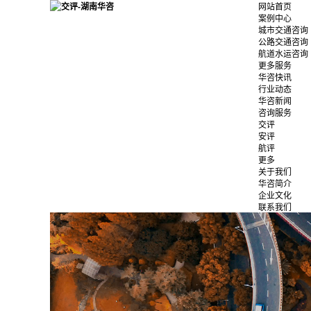
网站首页
案例中心
城市交通咨询
公路交通咨询
航道水运咨询
更多服务
华咨快讯
行业动态
华咨新闻
咨询服务
交评
安评
航评
更多
关于我们
华咨简介
企业文化
联系我们