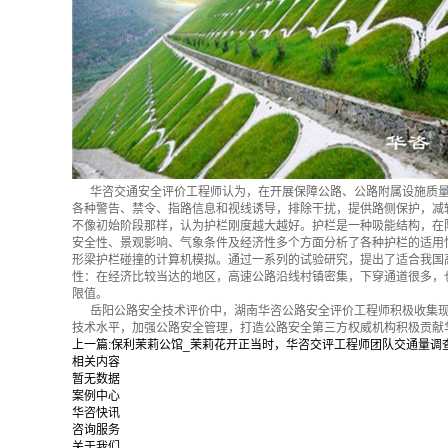
华咨交通安全评价工程师认为，在开展保障公路、公路附属设施质量
各种警告、禁令、指路信息和视线诱导，排除干扰，提供路侧保护，减
不像初始阶段那样，认为护栏刚度越大越好。护栏是一种吸能结构，在
安全性、景观影响、气象条件及经济性多个方面分析了各种护栏的适用
形梁护栏碰撞的计算机模拟。通过一系列的试验研究，提出了适合我国
性：在经济比较当达的地区，高速公路沿线村镇密集，下穿通道很多，
限值。
岳阳公路安全技术评价中，湖南华咨公路安全评价工程师积极收集现
技术水平，加强公路安全管理，打造公路安全第三方权威机构积极贡献
上一篇:
保利茉莉公馆_茉莉花开正当时，华咨交评工程师团队交通量调
相关内容
暂无数据
案例中心
华咨快讯
咨询服务
关于我们