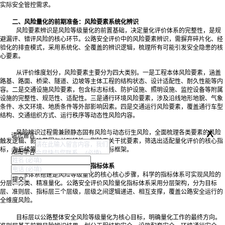
实际安全管控需求。
二、风险量化的前期准备：风险要素系统化辨识
风险要素辨识是风险等级量化的前置基础，决定量化评价体系的完整性，是规
避漏评、错评风险的核心环节。公路安全评价中的风险要素辨识，需摒弃碎片化、经
验化的排查模式，采用系统化、全覆盖的辨识逻辑，梳理所有可能引发安全隐患的核
心要素。
从评价维度划分，风险要素主要分为四大类别。一是工程本体风险要素，涵盖
路基、路面、桥梁、隧道、边坡等主体工程的结构状态、设计适配性、耐久性能等内
容。二是交通设施风险要素，包含标志标线、防护设施、照明设施、监控设备等附属
设施的完整性、规范性、适配性。三是通行环境风险要素，涉及沿线地形地貌、气象
条件、水文环境、地质条件等外部影响因素。四是交通运行风险要素，覆盖通行车型
结构、交通组织方式、运行秩序等动态性风险内容。
x
风险辨识过程需兼顾静态固有风险与动态衍生风险，全面梳理各类要素的风险
请您留言
触发逻辑、影响范围与关联特性，剔除无关干扰要素，筛选出适配量化评价的核心指
标，为后续等级量化搭建完整、精准的指标框架。
湖南华咨
三、构建标准化风险量化评价指标体系
指标体系搭建是风险等级量化的核心核心步骤，科学的指标体系可实现风险的
分层、分类、精准量化。公路安全评价风险量化指标体系采用分层架构，分为目标
层、准则层、指标层三个层级，层级之间逻辑递进、相互支撑，覆盖公路安全运行的
全维度风险。
目标层以公路整体安全风险等级量化为核心目标，明确量化工作的
最
终方向。