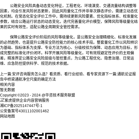
公路安全风险具备动态变化特征，工程老化、环境演变、交通流量结构调整等
因素，均会引发风险状态更新，因此风险量化工作并非单次静态评价，需建立动态优
化机制。在常态化安全评价工作中，需持续更新风险要素、优化指标体系、校准量化
参数，结合公路运行状态的动态变化，迭代完善量化评价模型，保障风险等级量化结
果的实时有效性，适配公路全周期安全管控需求。
保障公路安全评价阶段的风险等级量化，是公路安全治理精细化、标准化发展
的必然趋势，也是提升公路安全防控能力的核心技术手段。整套量化工作以风险辨识
为基础、指标体系为支撑、专业方法为核心、分级校验为保障、动态应用为目标，形
成完整的标准化评价闭环。科学开展风险等级量化，可有效规避定性评价的主观偏
差，精准界定公路安全风险层级与管控重点，为公路工程优化、隐患治理、日常运
维、应急防控提供科学、规范的技术依据。
上一篇:
安评咨询服务怎么选？看资质、看行业经验、看专家资源
下一篇:
通航论证报
告中桥梁通航净空尺度的确定方法
相关内容
暂无数据
Copyright ©2023 - 2024 @华咨技术服务联盟
紫虎提供企业内容营销服务
湘ICP备2025147447号-1
公安备案号43011102001462
网站地图