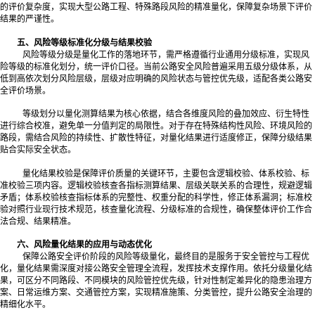
的评价复杂度，实现大型公路工程、特殊路段风险的精准量化，保障复杂场景下评价
结果的严谨性。
五、风险等级标准化分级与结果校验
风险等级分级是量化工作的落地环节，需严格遵循行业通用分级标准，实现风
险等级的标准化划分，统一评价口径。当前公路安全风险普遍采用五级分级体系，从
低到高依次划分风险层级，层级对应明确的风险状态与管控优先级，适配各类公路安
全评价场景。
等级划分以量化测算结果为核心依据，结合各维度风险的叠加效应、衍生特性
进行综合校准，避免单一分值判定的局限性。对于存在特殊结构性风险、环境风险的
路段，需结合风险的持续性、扩散性特征，对量化结果进行适度修正，保障分级结果
贴合实际安全状态。
量化结果校验是保障评价质量的关键环节，主要包含逻辑校验、体系校验、标
准校验三项内容。逻辑校验核查各指标测算结果、层级关联关系的合理性，规避逻辑
矛盾；体系校验核查指标体系的完整性、权重分配的科学性，修正体系漏洞；标准校
验对照行业现行技术规范，核查量化流程、分级标准的合规性，确保整体评价工作合
法合规、结果精准。
六、风险量化结果的应用与动态优化
保障公路安全评价阶段的风险等级量化，
最
终目的是服务于安全管控与工程优
化，量化结果需深度对接公路安全管理全流程，发挥技术支撑作用。依托分级量化结
果，可区分不同路段、不同模块的风险管控优先级，针对性制定差异化的隐患治理方
案、日常运维方案、交通管控方案，实现精准施策、分类管控，提升公路安全治理的
精细化水平。