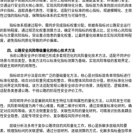
准则层基于前期风险辨识结果，划分工程结构安全、设施配套安全、环境通行安全、
交通运行安全四大核心准则，实现风险的模块化分类。指标层为各准则层对应的具体
评价指标，选取具备代表性、可量化、适配行业标准的核心指标，规避模糊化、主观
性过强的指标内容，保障指标体系的实用性与可操作性。
指标体系搭建过程中，需同步完成指标权重分配，依据各指标对公路安全运行
的影响程度，通过规范化权重测算方法，确定不同指标的权重占比，区分核心风险指
标与次要风险指标，突出重点隐患的量化权重，让
最
终量化结果贴合实际风险影响程
度，避免指标同质化导致的评价偏差。
四、公路安全风险等级量化的核心技术方法
当前公路安全评价领域已形成多套规范化的风险量化技术方法，适配不同评价
场景与项目类型，各类方法均以标准化指标测算为基础，实现风险等级的客观界定，
规避主观研判的局限性。
指标综合评分法是应用广泛的基础量化方法，核心是对指标层各单项指标进行
标准化赋值，结合对应权重完成加权整合，得出整体风险综合分值，依托标准化分级
区间界定风险等级。该方法适配常规公路安全综合评价场景，流程规范、逻辑清晰，
适配各类普通公路、干线公路的阶段性安全评价工作。
风险矩阵评价法是兼顾风险发生特征与影响属性的量化方法，以风险发生可能
性、风险影响程度为两个核心维度，构建二维评价矩阵，通过双维度标准化研判，确
定对应风险等级。该方法侧重复合型、关联性风险的量化研判，可精准识别各类耦合
性安全隐患，适配专项安全评价、复杂路段风险评价场景。
层级分析法多用于复杂公路项目的风险量化工作，核心是拆解多层级风险要
素，梳理指标间的关联逻辑，通过分层研判、逐级测算的方式，化解多指标叠加带来