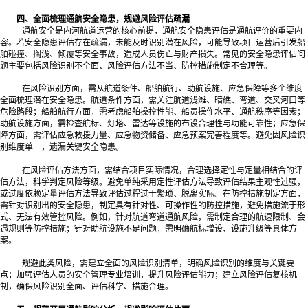
四、全面梳理通航安全隐患，规避风险评估疏漏
通航安全是内河航道运营的核心前提，通航安全隐患评估是通航评价的重要内
容。若安全隐患评估存在疏漏，未能及时识别潜在风险，可能导致项目运营后引发船
舶碰撞、搁浅、倾覆等安全事故，造成人员伤亡与财产损失。常见的安全隐患评估问
题主要包括风险识别不全面、风险评估方法不当、防控措施制定不合理等。
在风险识别方面，需从航道条件、船舶航行、助航设施、应急保障等多个维度
全面梳理潜在安全隐患。航道条件方面，需关注航道浅滩、暗礁、弯道、交叉河口等
危险路段；船舶航行方面，需考虑船舶操控性能、船员操作水平、通航秩序等因素；
助航设施方面，需检查航标、灯塔、雷达等设施的布设合理性与功能可靠性；应急保
障方面，需评估应急救援力量、应急物资储备、应急预案完善程度等。避免因风险识
别维度单一，遗漏关键安全隐患。
在风险评估方法方面，需结合项目实际情况，合理选择定性与定量相结合的评
估方法，科学判定风险等级。避免单纯采用定性评估方法导致评估结果主观性过强，
或过度依赖定量评估方法导致评估过程过于繁琐、脱离实际。在防控措施制定方面，
需针对识别出的安全隐患，制定具有针对性、可操作性的防控措施，避免措施流于形
式、无法有效管控风险。例如，针对航道弯道通航风险，需制定合理的航速限制、会
遇规则等防控措施；针对助航设施不足问题，需明确航标增设、设施升级等具体方
案。
规避此类风险，需建立全面的风险识别清单，明确风险识别的维度与关键要
点；加强评估人员的安全管理专业培训，提升风险评估能力；建立风险评估复核机
制，确保风险识别全面、评估科学、措施合理。