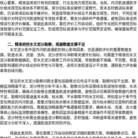
核心要素，精准选用现行有效的国家、行业及地方规范标准。当前，内河航道通航评
价相关规范标准体系不断完善，部分旧标准会被修订或替代，若未及时跟进标准更
新，仍采用滞后标准开展评价，将直接导致评价结论不具备合规性。同时，不同区域
可能针对特定内河航道制定专项技术要求，需充分调研并严格遵循，避免因标准适用
错误引发评价偏差。规避此类风险，需在评价工作启动前，组织专业团队开展规范标
准梳理与评价范围论证工作，形成规范标准清单与评价范围界定说明，确保基础界定
环节精准无误。
二、精准把控水文泥沙勘察，规避数据支撑不足
水文泥沙条件是内河航道通航的核心影响因素，也是通航评价的重要数据支
撑。航道水深、流速、流向、泥沙淤积与冲刷等关键评价指标，均需基于精准的水文
泥沙勘察数据确定。若水文泥沙勘察工作存在疏漏，导致数据不准确、不完整，将直
接影响通航评价结论的科学性与可靠性，进而引发航道设计不合理、通航能力评估偏
差等后续问题。
常见的水文泥沙勘察问题主要包括勘察点位布设不合理、勘察时段不全面、数
据监测精度不足、泥沙特性分析不深入等。勘察点位布设需结合航道地形地貌、水流
特性等因素，确保点位能够全面覆盖航道关键断面，避免因点位稀疏导致数据代表性
不足。勘察时段需涵盖丰水期、枯水期、平水期等不同水文时段，特别是对于季节性
变化明显的内河航道，需重点强化枯水期水文数据监测，因为枯水期往往是制约航道
通航能力的关键时段。数据监测精度需严格遵循规范要求，确保水深、流速、含沙量
等核心指标监测数据的准确性，避免因监测设备精度不足或操作不规范导致数据失
真。泥沙特性分析需全面涵盖泥沙颗粒级配、淤积强度、冲刷速率等关键参数，避免
因泥沙分析不深入，遗漏航道淤积风险评估。
规避此类风险，需在勘察工作启动前制定详细的勘察方案，明确勘察点位、勘