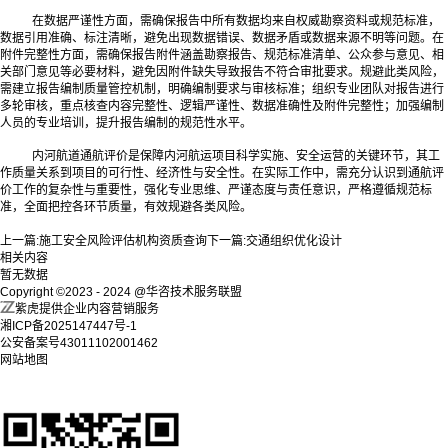
在数据严谨性方面，需确保报告中所有数据均来自权威勘察资料或规范标准，
数据引用准确、标注清晰，避免出现数据错误、数据矛盾或数据来源不明等问题。在
附件完整性方面，需确保报告附件涵盖勘察报告、规范标准清单、公众参与意见、相
关部门意见等必要材料，避免因附件缺失导致报告不符合审批要求。规避此类风险，
需建立报告编制质量管控机制，明确编制要求与审核标准；组织专业团队对报告进行
多轮审核，重点核查内容完整性、逻辑严谨性、数据准确性及附件完整性；加强编制
人员的专业培训，提升报告编制的规范性水平。
内河航道通航评价是保障内河航运项目科学实施、安全运营的关键环节，其工
作质量关系到项目的可行性、经济性与安全性。在实际工作中，需充分认识到通航评
价工作的复杂性与重要性，强化专业思维、严谨态度与责任意识，严格遵循规范标
准，全面把控各环节质量，有效规避各类风险。
上一篇:
施工安全风险评估机构资质查询
下一篇:
交通组织优化设计
相关内容
暂无数据
Copyright ©2023 - 2024 @华咨技术服务联盟
紫虎提供企业内容营销服务
湘ICP备2025147447号-1
公安备案号43011102001462
网站地图