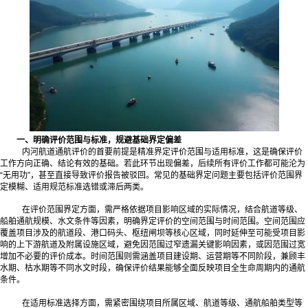
一、明确评价范围与标准，规避基础界定偏差
内河航道通航评价的首要前提是精准界定评价范围与适用标准，这是确保评价
工作方向正确、结论有效的基础。若此环节出现偏差，后续所有评价工作都可能沦为
“无用功”，甚至直接导致评价报告被驳回。常见的基础界定问题主要包括评价范围界
定模糊、适用规范标准选错或滞后两类。
在评价范围界定方面，需严格依据项目影响区域的实际情况，结合航道等级、
船舶通航规模、水文条件等因素，明确界定评价的空间范围与时间范围。空间范围应
覆盖项目涉及的航道段、港口码头、枢纽闸坝等核心区域，同时延伸至可能受项目影
响的上下游航道及附属设施区域，避免因范围过窄遗漏关键影响因素，或因范围过宽
增加不必要的评价成本。时间范围则需涵盖项目建设期、运营期等不同阶段，兼顾丰
水期、枯水期等不同水文时段，确保评价结果能够全面反映项目全生命周期内的通航
条件。
在适用标准选择方面，需紧密围绕项目所属区域、航道等级、通航船舶类型等