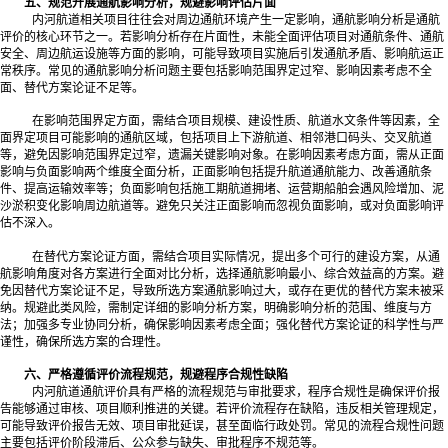
五、规范开展通航影响分析，规避影响评估片面
内河航道相关项目往往会对周边通航环境产生一定影响，通航影响分析是通航
评价的核心环节之一。若影响分析存在片面性，未能全面评估项目对通航条件、通航
安全、周边航运设施等方面的影响，可能导致项目实施后引发通航矛盾、影响航运正
常秩序。常见的通航影响分析问题主要包括影响范围界定过窄、影响因素考虑不全
面、替代方案论证不足等。
在影响范围界定方面，需结合项目规模、建设性质、航道水文条件等因素，全
面界定项目可能影响的通航区域，包括项目上下游航道、相邻港口码头、交叉航道
等，避免因影响范围界定过窄，遗漏关键影响对象。在影响因素考虑方面，需从正面
影响与负面影响两个维度全面分析，正面影响包括提升航道通航能力、改善通航条
件、提高运输效率等；负面影响包括施工期航道拥堵、运营期船舶会遇风险增加、泥
沙淤积变化影响周边航道等。避免只关注正面影响而忽视负面影响，或对负面影响评
估不深入。
在替代方案论证方面，需结合项目实际情况，提出多个可行的建设方案，从通
航影响角度对各方案进行全面对比分析，选择通航影响最小、综合效益高的方案。避
免因替代方案论证不足，导致所选方案通航影响过大，或存在更优的替代方案未被采
纳。规避此类风险，需制定详细的影响分析方案，明确影响分析的范围、维度与方
法；加强多专业协同分析，确保影响因素考虑全面；强化替代方案论证的科学性与严
谨性，确保所选方案的合理性。
六、严格遵循评价流程规范，规避程序合规性缺陷
内河航道通航评价具有严格的流程规范与审批要求，程序合规性是确保评价报
告能够通过审核、项目顺利推进的关键。若评价流程存在缺陷，违反相关管理规定，
可能导致评价报告无效、项目审批延误，甚至面临行政处罚。常见的流程合规性问题
主要包括评价阶段滞后、公众参与缺失、审批程序不规范等。