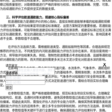
察时段、监测指标及精度要求；选择具备相应资质的专业勘察机构开展工作，强化勘
察过程质量管控；对勘察数据进行严格的审核与校验，确保数据准确、完整、可靠，
为后续通航评价工作提供坚实的数据支撑。
三、科学评估航道通航能力，规避核心指标偏差
航道通航能力是通航评价的核心指标，直接反映航道能够承载的船舶通航规模
与通行效率，其评估结果是项目建设标准确定、运营方案制定的重要依据。若通航能
力评估出现偏差，可能导致航道建设标准过高造成资源浪费，或建设标准过低无法满
足实际通航需求。常见的通航能力评估问题主要包括评估方法选择不当、影响因素考
虑不全面、参数取值不合理等。
在评估方法选择方面，需根据航道类型、通航船舶特性等因素，合理选择规范
推荐的评估方法。不同类型的内河航道通航能力评估方法存在差异，若盲目套用统一
方法，将导致评估结果失真。例如，限制性航道需重点考虑船舶会遇、追越等通航组
织对通航能力的影响，而天然航道则需更多关注水文泥沙变化对航道水深的影响。
x
请您留言
在影响因素考虑方面，需全面涵盖航道尺度、水流条件、气象条件、通航组织
方式等关键因素。航道尺度是制约通航能力的基础条件，需精准核算；水流条件直接
湖南华咨
影响船舶航行阻力与操控难度，需重点评估；气象条件对船舶航行安全影响显著，需
纳入通航能力折减考量；通航组织方式决定航道通行效率，需结合项目实际合理确
定。
在参数取值方面，需严格依据勘察数据、规范标准及项目实际情况，合理确定
船舶吨位、航速、会遇时间等关键参数，避免因参数取值过高或过低导致通航能力评
估偏差。规避此类风险，需强化评估人员的专业能力培养，确保其熟练掌握各类航道
通航能力评估方法的适用条件；建立多专业协同审核机制，对评估方法选择、影响因
素梳理、参数取值等关键环节进行全面审核，确保通航能力评估结果科学、准确。