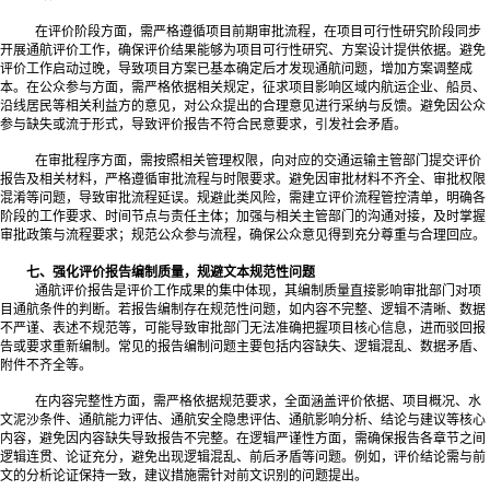
在评价阶段方面，需严格遵循项目前期审批流程，在项目可行性研究阶段同步
开展通航评价工作，确保评价结果能够为项目可行性研究、方案设计提供依据。避免
评价工作启动过晚，导致项目方案已基本确定后才发现通航问题，增加方案调整成
本。在公众参与方面，需严格依据相关规定，征求项目影响区域内航运企业、船员、
沿线居民等相关利益方的意见，对公众提出的合理意见进行采纳与反馈。避免因公众
参与缺失或流于形式，导致评价报告不符合民意要求，引发社会矛盾。
在审批程序方面，需按照相关管理权限，向对应的交通运输主管部门提交评价
报告及相关材料，严格遵循审批流程与时限要求。避免因审批材料不齐全、审批权限
混淆等问题，导致审批流程延误。规避此类风险，需建立评价流程管控清单，明确各
阶段的工作要求、时间节点与责任主体；加强与相关主管部门的沟通对接，及时掌握
审批政策与流程要求；规范公众参与流程，确保公众意见得到充分尊重与合理回应。
七、强化评价报告编制质量，规避文本规范性问题
通航评价报告是评价工作成果的集中体现，其编制质量直接影响审批部门对项
目通航条件的判断。若报告编制存在规范性问题，如内容不完整、逻辑不清晰、数据
不严谨、表述不规范等，可能导致审批部门无法准确把握项目核心信息，进而驳回报
告或要求重新编制。常见的报告编制问题主要包括内容缺失、逻辑混乱、数据矛盾、
附件不齐全等。
在内容完整性方面，需严格依据规范要求，全面涵盖评价依据、项目概况、水
文泥沙条件、通航能力评估、通航安全隐患评估、通航影响分析、结论与建议等核心
内容，避免因内容缺失导致报告不完整。在逻辑严谨性方面，需确保报告各章节之间
逻辑连贯、论证充分，避免出现逻辑混乱、前后矛盾等问题。例如，评价结论需与前
文的分析论证保持一致，建议措施需针对前文识别的问题提出。