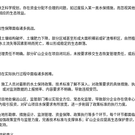
缺乏科学规划，存在资金分配不合理的问题，如过度投入某一类水保措施，而忽视其他
相应的生态效益。
效性保障面临诸多挑战。
域土壤结构破坏、土壤肥力下降，部分区域甚至形成大面积裸岩或矿渣堆积区，自然植
水土流失等因素影响而死亡，难以形成稳定的生态群落。
管理责任不明确。部分矿山企业在项目闭坑后，未按要求移交生态恢复管理责任，或后
但在实际执行过程中面临诸多困难。
、施工人员对最新的水土保持政策、技术标准了解不深入，对政策要求的具体措施、执
，或对监测数据的上报频率、内容要求不明确，导致违规受罚。
项目地处偏远山区，监管部门难以实现全方位、常态化监管，导致部分企业存在侥幸心
为吸引投资，对矿山项目水保要求有所放宽，进一步削弱了政策标准的执行力度。
及地形勘察、措施设计、监测管理、资金保障、政策执行等多个环节，每个环节都面临
加强政策宣传与监管力度，完善技术标准与支撑体系；矿山企业应提高生态保护意识
支持。