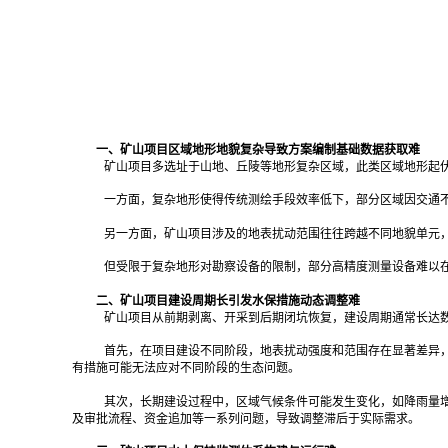
一、矿山项目区域地形地貌复杂导致方案编制基础数据获取难
矿山项目多选址于山地、丘陵等地形复杂区域，此类区域地形起
一方面，复杂地形使得传统测绘手段效率低下，部分区域因交通
另一方面，矿山项目涉及的地表扰动范围往往跨越不同地貌单元
但受限于复杂地形对勘察设备的限制，部分高精度测量设备难以
二、矿山项目建设周期长引发水保措施动态调整难
矿山项目从前期剥离、开采到后期闭坑恢复，建设周期通常长达
首先，在项目建设不同阶段，地表扰动强度和范围存在显著差异
有措施可能无法应对不同阶段的生态问题。
其次，长期建设过程中，区域气候条件可能发生变化，如降雨量
及审批流程、资金追加等一系列问题，导致调整滞后于实际需求。