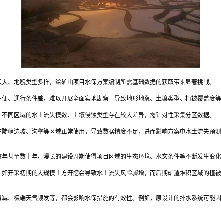
伏大、地貌类型多样，给矿山项目水保方案编制所需基础数据的获取带来显著挑战。
不便、通行条件差，难以开展全面实地勘察，导致地形地貌、土壤类型、植被覆盖度等
，不同区域的水土流失模数、土壤侵蚀类型存在较大差异，需针对性采集分区数据。
在陡峭边坡、沟壑等区域正常使用，导致数据精度不足，进而影响方案中水土流失预测
数年甚至数十年，漫长的建设周期使得项目区域的生态环境、水文条件等不断发生变化
，如开采初期的大规模土方开挖会导致水土流失风险骤增，而后期矿渣堆积区域的植被
增减、极端天气频发等，都会影响水保措施的有效性。例如，原设计的排水系统可能因