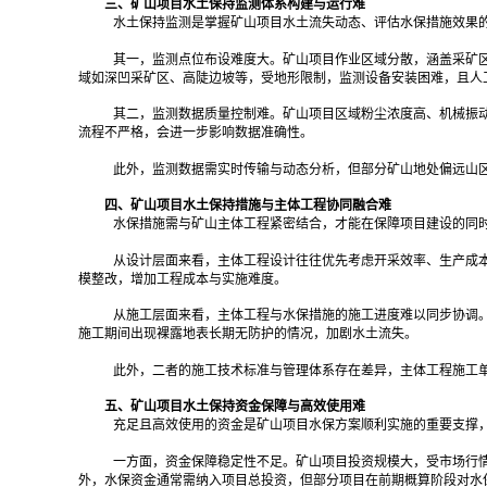
三、矿山项目水土保持监测体系构建与运行难
水土保持监测是掌握矿山项目水土流失动态、评估水保措施效果
其一，监测点位布设难度大。矿山项目作业区域分散，涵盖采矿
域如深凹采矿区、高陡边坡等，受地形限制，监测设备安装困难，且人
其二，监测数据质量控制难。矿山项目区域粉尘浓度高、机械振
流程不严格，会进一步影响数据准确性。
此外，监测数据需实时传输与动态分析，但部分矿山地处偏远山
四、矿山项目水土保持措施与主体工程协同融合难
水保措施需与矿山主体工程紧密结合，才能在保障项目建设的同
从设计层面来看，主体工程设计往往优先考虑开采效率、生产成
模整改，增加工程成本与实施难度。
从施工层面来看，主体工程与水保措施的施工进度难以同步协调
施工期间出现裸露地表长期无防护的情况，加剧水土流失。
此外，二者的施工技术标准与管理体系存在差异，主体工程施工
五、矿山项目水土保持资金保障与高效使用难
充足且高效使用的资金是矿山项目水保方案顺利实施的重要支撑
一方面，资金保障稳定性不足。矿山项目投资规模大，受市场行
外，水保资金通常需纳入项目总投资，但部分项目在前期概算阶段对水