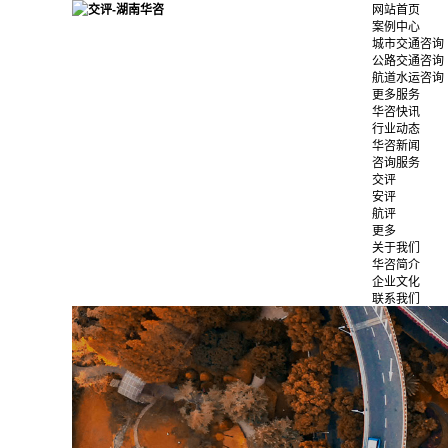
网站首页
案例中心
城市交通咨询
公路交通咨询
航道水运咨询
更多服务
华咨快讯
行业动态
华咨新闻
咨询服务
交评
安评
航评
更多
关于我们
华咨简介
企业文化
联系我们