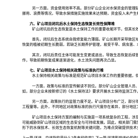
另一方面，资金使用效率不高。部分矿山企业对水保资金的管理
挪用、浪费等情况，导致水保措施实施效果未达预期，资金投入未产生
六、矿山项目闭坑后水土保持生态恢复长效性保障难
矿山闭坑后的生态恢复是水土保持工作的重要收尾环节，但其长
首先，闭坑后生态系统自我修复能力薄弱。矿山长期开采导致区
恢复的植被初期生长脆弱，若缺乏长期养护管理，易受干旱、病虫害、
其次，闭坑后责任主体可能发生变更或退出，导致生态恢复后续
作，导致前期恢复成果逐渐退化，水土流失问题再次凸显。
七、矿山项目水土保持相关政策与标准执行难
水土保持相关政策与标准是规范矿山项目水保工作的重要依据，
一方面，政策与标准的宣传解读不到位。部分矿山企业管理人员
如，部分企业未按新修订的《水土保持法》要求开展水土保持监测工作
另一方面，政策执行的监管力度不足。矿山项目分布广泛，部分
工程量等。此外，不同地区对政策标准的执行尺度存在差异，部分地区
矿山项目水土保持方案的编制与实施是一项系统复杂的工程，涉
可能威胁到矿山项目区域的生态安全与可持续发展。因此，相关部门需
形下的水保技术、长效生态恢复机制等关键问题，为难点突破提供技术