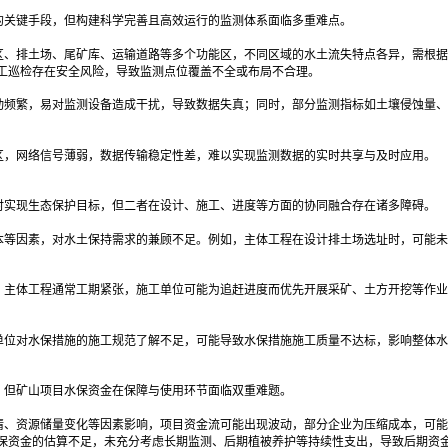
的关键手段，但构建科学完善且高效运行的监测体系面临多重难点。
区、排土场、尾矿库、运输道路等多个功能区，不同区域的水土流失特点各异，需根据
工巡检存在安全风险，导致监测点位覆盖不全或布局不合理。
动频繁，易对监测设备造成干扰，导致数据失真；同时，部分监测指标如土壤侵蚀量、
区，网络信号薄弱，数据传输稳定性差，难以实现监测数据的实时共享与及时应用。
时实现生态保护目标，但二者在设计、施工、进度等方面的协同融合存在诸多障碍。
本等因素，对水土保持需求的兼顾不足。例如，主体工程在设计排土场选址时，可能未
。主体工程通常工期紧张，施工单位可能为追赶进度而优先开展采矿、土方开挖等作业
单位对水保措施的施工规范了解不足，可能导致水保措施施工质量不达标，影响整体水
，但矿山项目水保资金在保障与使用环节面临双重难题。
情、资源储量变化等因素影响，项目资金流可能出现波动，部分企业为压缩成本，可能
保资金的估算不足，未充分考虑长期监测、后期植被养护等持续性支出，导致后期资