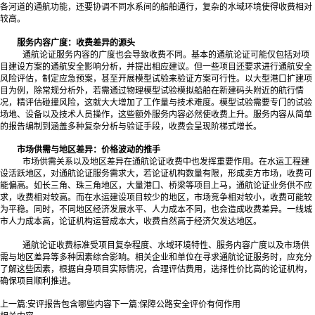
各河道的通航功能，还要协调不同水系间的船舶通行，复杂的水域环境使得收费相对
较高。
服务内容广度：收费差异的源头
通航论证服务内容的广度也会导致收费不同。基本的通航论证可能仅包括对项
目建设方案的通航安全影响分析，并提出相应建议。但一些项目还要求进行通航安全
风险评估，制定应急预案，甚至开展模型试验来验证方案可行性。以大型港口扩建项
目为例，除常规分析外，若需通过物理模型试验模拟船舶在新建码头附近的航行情
况，精评估碰撞风险，这就大大增加了工作量与技术难度。模型试验需要专门的试验
场地、设备以及技术人员操作，这些额外服务内容必然使收费上升。服务内容从简单
的报告编制到涵盖多种复杂分析与验证手段，收费会呈现阶梯式增长。
市场供需与地区差异：价格波动的推手
市场供需关系以及地区差异在通航论证收费中也发挥重要作用。在水运工程建
设活跃地区，对通航论证服务需求大，若论证机构数量有限，形成卖方市场，收费可
能偏高。如长三角、珠三角地区，大量港口、桥梁等项目上马，通航论证业务供不应
求，收费相对较高。而在水运建设项目较少的地区，市场竞争相对较小，收费可能较
为平稳。同时，不同地区经济发展水平、人力成本不同，也会造成收费差异。一线城
市人力成本高，论证机构运营成本大，收费自然高于经济欠发达地区。
通航论证收费标准受项目复杂程度、水域环境特性、服务内容广度以及市场供
需与地区差异等多种因素综合影响。相关企业和单位在寻求通航论证服务时，应充分
了解这些因素，根据自身项目实际情况，合理评估费用，选择性价比高的论证机构，
确保项目顺利推进。
上一篇:
安评报告包含哪些内容
下一篇:
保障公路安全评价有何作用