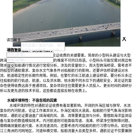
x
请您留言
湖南华咨
项目复杂程度：核心影响因子
项目的复杂程度是决定通航论证收费的关键要素。简单的小型码头建设与大型
跨海桥梁工程，二者在通航论证上的难度不可同日而语。小型码头可能仅需对周边有
限水域的船舶通行情况进行常规分析，涉及的变量较少。而大型跨海桥梁，需考虑不
同船型的通航需求、复杂水文气象条件对船舶航行的影响，还要评估桥梁建设对水
流、航道稳定性的长期作用等。例如，在繁忙的长江航道上建设桥梁，要分析众多过
往船舶的航行轨迹、航速，以及洪水期、枯水期不同水位下的通航安全，其论证的复
杂性使得收费远高于普通项目。复杂项目往往需要更多人员投入、更长时间的调研分
析以及更先进的技术手段，这些都会直接反映在收费上。
水域环境特性：不容忽视的因素
水域环境的特性对通航论证收费有着显著影响。开阔的外海区域与狭窄、水流
复杂的内河航道，论证工作差异巨大。外海区域风大浪高，船舶航行受气象海况影响
明显，通航论证要涵盖广阔海域的风、浪、流等要素监测与分析，需借助海洋监测设
备与复杂的数值模拟技术。内河航道则可能面临弯道、浅滩、桥梁净空限制等问题，
需精确测量航道尺度、水流流速流向，还要考虑内河船舶的航行习惯与特点。如在珠
江三角洲的河网地区，河道纵横交错，船舶流量大且类型多样，通航论证不仅要兼顾