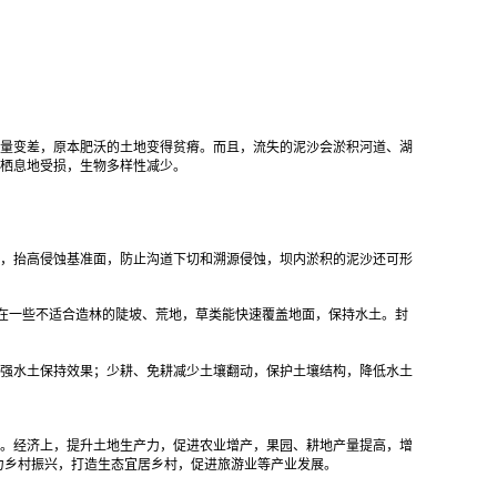
量变差，原本肥沃的土地变得贫瘠。而且，流失的泥沙会淤积河道、湖
物栖息地受损，生物多样性减少。
，抬高侵蚀基准面，防止沟道下切和溯源侵蚀，坝内淤积的泥沙还可形
是在一些不适合造林的陡坡、荒地，草类能快速覆盖地面，保持水土。封
强水土保持效果；少耕、免耕减少土壤翻动，保护土壤结构，降低水土
。经济上，提升土地生产力，促进农业增产，果园、耕地产量提高，增
力乡村振兴，打造生态宜居乡村，促进旅游业等产业发展。