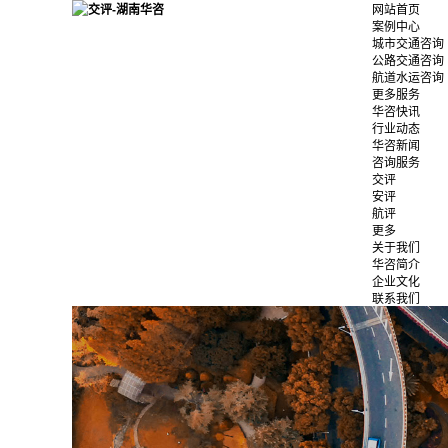
网站首页
案例中心
城市交通咨询
公路交通咨询
航道水运咨询
更多服务
华咨快讯
行业动态
华咨新闻
咨询服务
交评
安评
航评
更多
关于我们
华咨简介
企业文化
联系我们