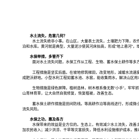
水土流失，危害几何？
水土流失绝非小事。在山区，大量表土流失，土壤肥力下降，农
泊和水库。黄河就是典型，大量泥沙使其河床抬高，形成“地上悬河”
水保举措，多管齐下
面对水土流失问题，水保工作从工程、生物、蓄水保土耕作等多
工程措施是坚实后盾。在坡地修筑梯田，改变地形，减缓水流速
成肥沃耕地。小型水利工程如蓄水池、水窖，能收集雨水，解决山区用
生物措施是绿色屏障。植树造林，树木根系像无数“小手”，牢牢
山育林育草，让大自然自我修复，恢复植被，改善生态。
蓄水保土耕作措施是田间防线。等高耕作沿等高线进行，形成微
流失风险。
水保之功，惠及各方
水保带来的效益是全方位的。生态上，有效减少水土流失，改善
加农民收入；减少洪涝、干旱等灾害损失，降低水利设施维护成本，推