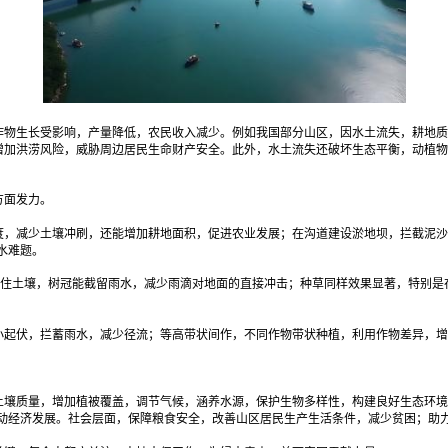
作物生长受影响，产量降低，农民收入减少。例如我国部分山区，因水土流失，耕地质
，增加洪涝风险，威胁周边居民生命财产安全。此外，水土流失还破坏生态平衡，动植
方面发力。
度，减少土壤冲刷，还能增加耕地面积，促进农业发展；在沟道建设淤地坝，拦截泥沙
水难题。
抓住土壤，树冠能截留雨水，减少雨滴对地面的直接冲击；种草同样效果显著，特别
小起伏，拦蓄雨水，减少径流；等高带状间作，不同作物带状种植，利用作物差异，增
土壤质量，增加植被覆盖，调节气候，涵养水源，保护生物多样性，构建良好生态环境
动经济发展。社会层面，保障粮食安全，改善山区居民生产生活条件，减少贫困；助