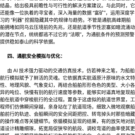
结晶，给出极具前瞻性与可行性的解决方案建议。与此同时，它
还能像一位执着的寻宝者，深入海量的数据 “富矿”，运用深度学
习的 “利器” 挖掘隐藏其中的规律与趋势。不管是通航高峰期船
舶拥堵如同乌云压境前的先兆，还是航道季节性淤塞如暗流涌动
的潜在节点，统统都逃不过它的 “法眼”，为通航条件的预测预警
提供稳如泰山的科学依据。
四、通航安全模拟与优化：
由 AI 技术强力驱动的交通仿真技术，仿若神来之笔，为船舶
航行模拟赋予了鲜活的灵魂。它依据真实航道原汁原味的水文特
性、地理风貌、气象变幻，再结合船舶形形色色的类型、大小各
异的吨位、快慢有别的航行速度等参数，能够实时逼真地复现船
舶在航道中穿梭航行的全过程。置身于这虚拟的航道世界里，工
程师们仿佛瞬间穿越，亲身站在了航道现场，细致入微地观察船
舶前行的轨迹、会船瞬间的安全间距把控、转弯掉头时那些暗藏
的操作难点等关键细节。依循模拟呈现的结果，有的放矢地对航
道设计精雕细琢，拓宽局促狭窄的航段、调校弯道的曲率使其更