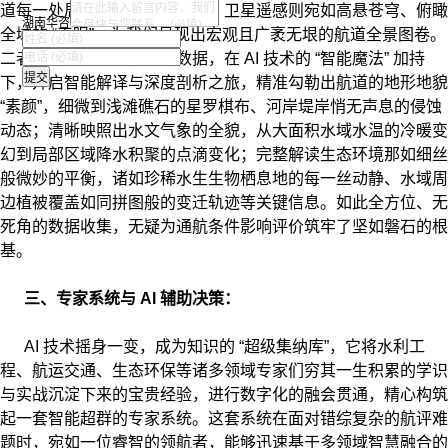
道每一处局部细节的高清影像，卫星遥感则宛如高悬苍穹、俯瞰
湖南华咨
全域的 “天眼”，为我们呈现出宏观且广袤无垠的航道全景图卷。
二者通力合作采集而来的数据，在 AI 技术的 “智能魔法” 加持
下，开启智能解译与深度剖析之旅，精准勾勒出航道的地形地貌
“素颜”，细微到浅滩礁石的星罗棋布、河岸堤岸悄无声息的侵蚀
动态；清晰映照出水文气象的全貌，从大面积水域水温的冷暖变
幻到局部区域降水积聚的点滴变化；完整解读生态环境那如细丝
般微妙的平衡，诸如珍稀水生生物栖息地的每一丝动静、水域周
边植被覆盖如同拼图般的变迁轨迹等关键信息。如此全方位、无
死角的数据收集，无疑为通航条件影响评价筑牢了坚如磐石的根
基。
三、专家系统与 AI 辅助决策：
AI 技术摇身一变，成为知识的 “超级集纳库”，它将水利工
程、航运交通、生态环保等诸多领域专家们穷其一生积累的学识
与实战沉淀下来的宝贵经验，进行数字化的融会贯通，精心构筑
起一套智能超群的专家系统。这套系统在面对错综复杂的航评难
题时，宛如一位睿智的领航者，能够迅速基于多领域智慧融合的