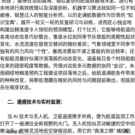
“绝技”，能够在浩如烟海、错综复杂的航道数据海洋里，游刃有
余地进行高效梳理以及深度剖析。机器学习算法就如同一位不知
疲倦、聪慧过人的智能分析师，以历史通航数据作为珍贵的 “知
识宝典”，展开一轮又一轮的反复研习与训练，进而匠心独运地
构建出精准度令人惊叹的预测模型。打个比方，它能够将航道的
各类动态信息巧妙整合，像是水位如同季节乐章般的周期性起伏
变化、水流流速在昼夜交替间的微妙差异；气象领域里不同季节
独有的风力风向 “个性”、暴雨浓雾如不速之客般的到访频率；还
有船舶流量好似潮汐涨落般的动态变化，涵盖每日各个时段船舶
往来的疏密程度等数据。凭借对这些多元数据的协同 “会诊”，未
雨绸缪地精准预判工程建设项目落地之后，给航道通航条件带来
的种种改变，将那些潜藏在暗处的风险与问题提前揪出，彻底扼
杀在萌芽状态。
二、遥感技术与实时监测：
当 AI 技术与无人机、卫星遥感携手并肩，便为航道监测工作
打开了一扇通往全新视野的大门。无人机恰似灵动敏捷的空中侦
x
察尖兵，能够灵活地低空穿梭巡航，用它的 “高清之眼” 捕捉航
请您留言