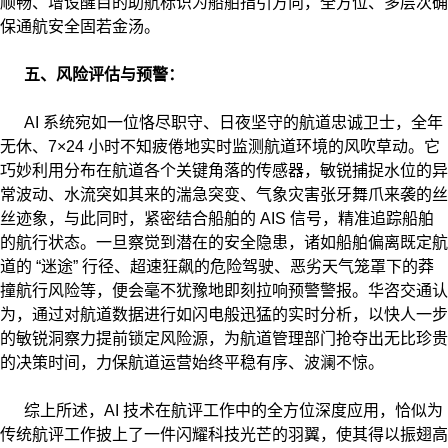
顺畅、增设醒目的助航标识为船舶指引方向，全方位、多层次确
保通航安全固若金汤。
五、风险评估与预警：
AI 系统宛如一位恪尽职守、日夜坚守的航道忠诚卫士，全年
无休、7×24 小时不知疲倦地实时监测航道环境的风吹草动。它
巧妙利用分布在航道各个关键角落的传感器，敏锐捕捉水位的异
常波动、水流突如其来的湍急突变、气象灾害张牙舞爪来袭的丝
丝迹象，与此同时，紧密结合船舶的 AIS 信号，精准追踪船舶
的航行状态。一旦察觉到潜在的安全隐患，诸如船舶偏离既定航
道的 “迷途” 行径、超速狂飙的危险驾驶、恶劣天气笼罩下的莽
撞航行风险等，便会毫不犹豫地即刻拉响预警警报。华咨交通认
为，通过对航道数据进行如闪电般迅猛的实时分析，以快人一步
的敏锐洞察力提前锁定风险源，为航道管理部门抢夺出无比珍贵
的决策时间，力保航道运营始终平稳有序、波澜不惊。
综上所述，AI 技术在航评工作中的全方位深度应用，恰似为
传统航评工作披上了一件闪耀科技光芒的羽翼，使其得以振翅高